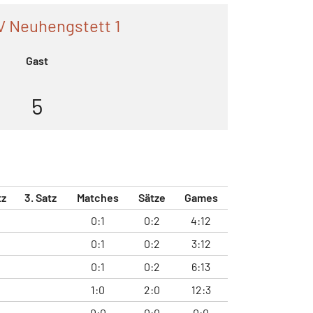
V Neuhengstett 1
Gast
5
tz
3. Satz
Matches
Sätze
Games
0:1
0:2
4:12
0:1
0:2
3:12
0:1
0:2
6:13
1:0
2:0
12:3
0:0
0:0
0:0