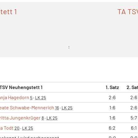
tett 1
TA TS
:
TSV Neuhengstett 1
1. Satz
2. Sa
anja Hagedorn
2:6
2:6
5
·
LK 25
eate Schwabe-Mennerich
1:6
2:6
16
·
LK 25
ritta Jungenkrüger
1:6
5:7
8
·
LK 25
na Todt
6:2
6:1
20
·
LK 25
bekannt / wird nachgenannt
0:0
0:0