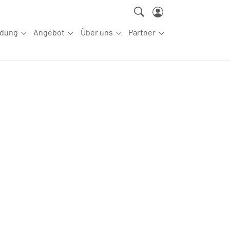
ldung
Angebot
Über uns
Partner
ettkampfsport"
Submenu for "Aus-/Fortbildung"
Submenu for "Angebot"
Submenu for "Über uns"
Submenu for "Partn