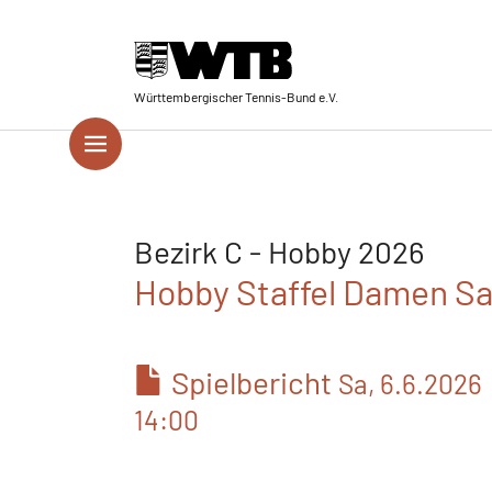
Skip to main navigation
Springe zum Seiteninhalt
Skip to page footer
Württembergischer Tennis-Bund e.V.
Bezirk C - Hobby 2026
Hobby Staffel Damen S
Spielbericht
Sa, 6.6.2026
14:00