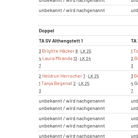
unbekannt / wird nachgenannt
un
Doppel
TA SV Althengstett 1
TA 
Brigitte Häcker
T
3
8
·
LK 25
1
Laura Miranda
B
4
13
·
LK 24
2
7
3
Heidrun Herrscher
B
2
7
·
LK 25
3
Tanja Begenat
G
1
2
·
LK 25
4
3
7
unbekannt / wird nachgenannt
un
unbekannt / wird nachgenannt
un
unbekannt / wird nachgenannt
un
unbekannt / wird nachgenannt
un
unbekannt / wird nachgenannt
un