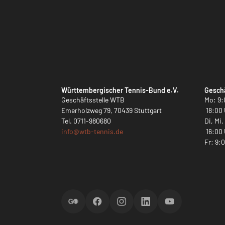
Württembergischer Tennis-Bund e.V.
Geschä
Geschäftsstelle WTB
Mo: 9:
Emerholzweg 79, 70439 Stuttgart
18:00 
Tel.
0711-980680
Di, Mi
info@
wtb-tennis.de
16:00 
Fr: 9:
ScoreGO
Facebook
Instagram
LinkedIn
YouTube