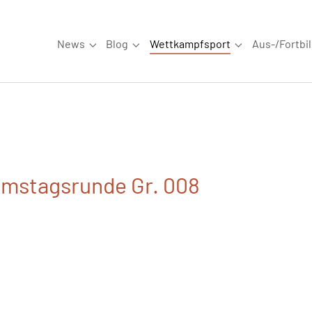
News
Blog
Wettkampfsport
Aus-/Fortbi
Submenu for "News"
Submenu for "Blog"
Submenu for "W
amstagsrunde Gr. 008