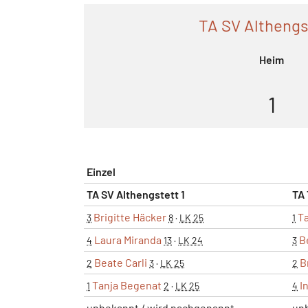
TA SV Althengs
Heim
1
Einzel
TA SV Althengstett 1
TA 
Brigitte Häcker
T
3
8
·
LK 25
1
Laura Miranda
B
4
13
·
LK 24
3
Beate Carli
B
2
3
·
LK 25
2
Tanja Begenat
I
1
2
·
LK 25
4
unbekannt / wird nachgenannt
un