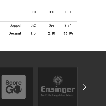
0:0
0:0
0:0
Doppel
0:2
0:4
8:24
Gesamt
1:5
2:10
33:64