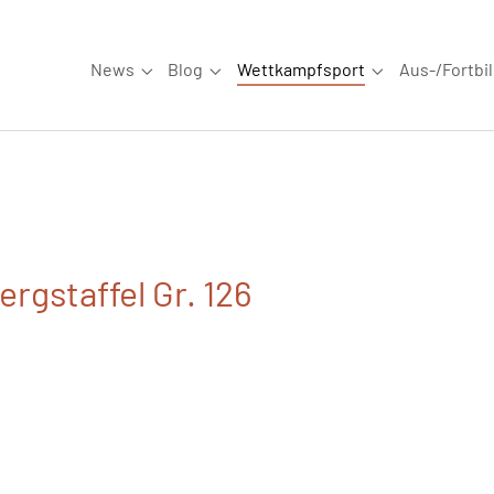
News
Blog
Wettkampfsport
Aus-/Fortbi
Submenu for "News"
Submenu for "Blog"
Submenu for "W
rgstaffel Gr. 126