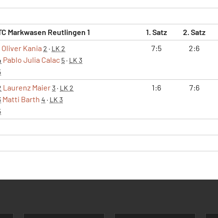
TC Markwasen Reutlingen 1
1. Satz
2. Satz
Oliver Kania
7:5
2:6
2
·
LK 2
Pablo Julia Calac
4
5
·
LK 3
5
Laurenz Maier
1:6
7:6
2
3
·
LK 2
Matti Barth
3
4
·
LK 3
5