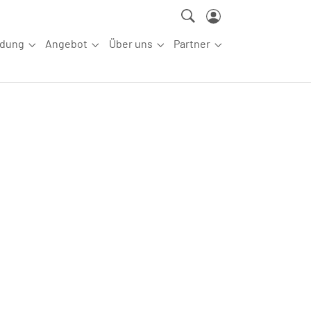
ldung
Angebot
Über uns
Partner
ettkampfsport"
Submenu for "Aus-/Fortbildung"
Submenu for "Angebot"
Submenu for "Über uns"
Submenu for "Partn