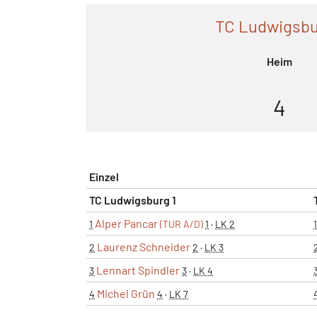
TC Ludwigsbu
Heim
4
Einzel
TC Ludwigsburg 1
Alper Pancar
1
(TUR A/D)
1
·
LK 2
1
Laurenz Schneider
2
2
·
LK 3
Lennart Spindler
3
3
·
LK 4
Michel Grün
4
4
·
LK 7