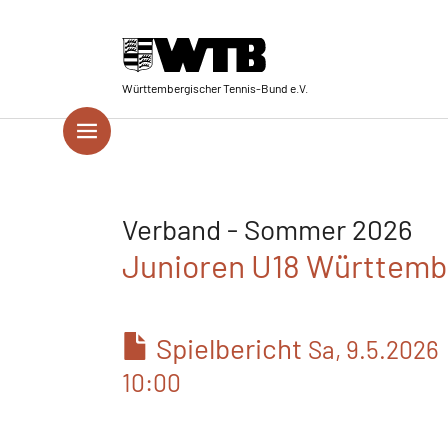
Skip to main navigation
Springe zum Seiteninhalt
Skip to page footer
Württembergischer Tennis-Bund e.V.
Verband - Sommer 2026
Junioren U18 Württembe
Spielbericht
Sa, 9.5.2026
10:00