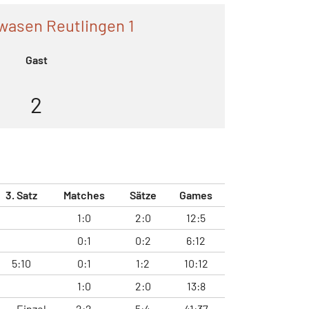
wasen Reutlingen 1
Gast
2
3. Satz
Matches
Sätze
Games
1:0
2:0
12:5
0:1
0:2
6:12
5:10
0:1
1:2
10:12
1:0
2:0
13:8
Einzel
2:2
5:4
41:37