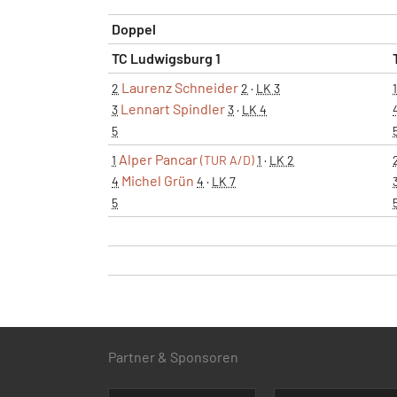
Doppel
TC Ludwigsburg 1
Laurenz Schneider
2
2
·
LK 3
1
Lennart Spindler
3
3
·
LK 4
5
Alper Pancar
1
(TUR A/D)
1
·
LK 2
Michel Grün
4
4
·
LK 7
5
Partner & Sponsoren