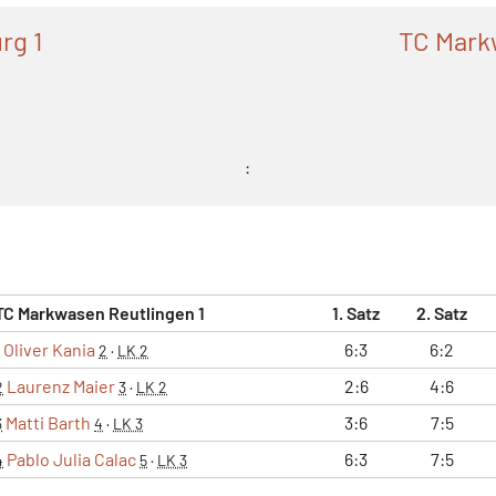
rg 1
TC Mark
:
TC Markwasen Reutlingen 1
1. Satz
2. Satz
Oliver Kania
6:3
6:2
2
·
LK 2
Laurenz Maier
2:6
4:6
2
3
·
LK 2
Matti Barth
3:6
7:5
3
4
·
LK 3
Pablo Julia Calac
6:3
7:5
4
5
·
LK 3