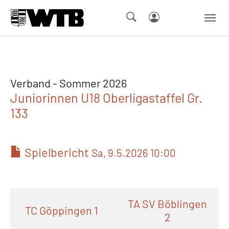
Skip to main navigation
Springe zum Seiteninhalt
Skip to page footer
Verband - Sommer 2026
Juniorinnen U18 Oberligastaffel Gr.
133
Spielbericht
Sa, 9.5.2026 10:00
TA SV Böblingen
TC Göppingen 1
2