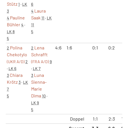
Stütz
1
·
LK
6
Laura
3
4
Pauline
Saak
4
11
·
LK
Bühler
4
·
11
LK 8
5
5
Polina
Lena
4:6
1:6
0:1
0:2
5:
2
2
Chekotylo
Schrafft
(UKR A/D)
2
(FRA A/D)
9
·
LK 6
·
LK 7
Chiara
Luna
3
3
Krötz
Sienna-
3
·
LK
Marie
7
Dima
5
10
·
LK 9
5
Doppel
1:1
2:3
15: