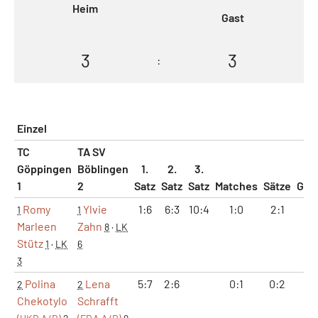
Heim
Gast
3
3
:
Einzel
TC
TA SV
Göppingen
Böblingen
1.
2.
3.
1
2
Satz
Satz
Satz
Matches
Sätze
Gam
Romy
Ylvie
1:6
6:3
10:4
1:0
2:1
8:
1
1
Marleen
Zahn
8
·
LK
Stütz
1
·
LK
6
3
Polina
Lena
5:7
2:6
0:1
0:2
7:
2
2
Chekotylo
Schrafft