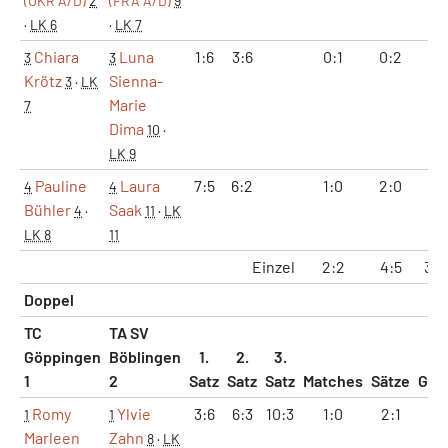
(UKR A/D)
2
(FRA A/D)
9
·
LK 6
·
LK 7
Chiara
Luna
1:6
3:6
0:1
0:2
4:
3
3
Krötz
Sienna-
3
·
LK
Marie
7
Dima
10
·
LK 9
Pauline
Laura
7:5
6:2
1:0
2:0
13
4
4
Bühler
Saak
4
·
11
·
LK
LK 8
11
Einzel
2:2
4:5
32:
Doppel
TC
TA SV
Göppingen
Böblingen
1.
2.
3.
1
2
Satz
Satz
Satz
Matches
Sätze
Gam
Romy
Ylvie
3:6
6:3
10:3
1:0
2:1
10
1
1
Marleen
Zahn
8
·
LK