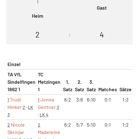
1
Gast
Heim
2
4
:
Einzel
TA VfL
TC
Sindelfingen
Metzingen
1.
2.
3.
1862 1
1
Satz
Satz
Satz
Matches
Sätze
G
Trudi
Jonna
6:2
3:6
6:10
0:1
1:2
1
1
Hinker
Gentner
2
·
LK
3
3
·
LK 4
Nicole
6:2
5:7
5:10
0:1
1:2
1
2
2
Skrinjar
Madeleine