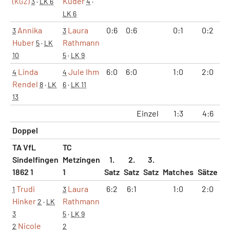
Kuder
(KGZ)
3
·
LK 6
4
·
LK 6
Annika
Laura
0:6
0:6
0:1
0:2
3
3
Huber
Rathmann
5
·
LK
10
5
·
LK 9
Linda
Jule Ihm
6:0
6:0
1:0
2:0
4
4
Rendel
8
·
LK
6
·
LK 11
13
Einzel
1:3
4:6
3
Doppel
TA VfL
TC
Sindelfingen
Metzingen
1.
2.
3.
1862 1
1
Satz
Satz
Satz
Matches
Sätze
G
Trudi
Laura
6:2
6:1
1:0
2:0
1
3
Hinker
Rathmann
2
·
LK
3
5
·
LK 9
Nicole
2
2