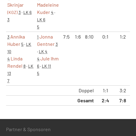
Skrinjar
Madeleine
Kuder
(KGZ)
3
·
LK 6
4
·
3
LK 6
5
Annika
Jonna
7:5
1:6
8:10
0:1
1:2
3
1
Huber
Gentner
5
·
LK
3
10
·
LK 4
Linda
Jule Ihm
4
4
Rendel
8
·
LK
6
·
LK 11
13
5
7
Doppel
1:1
3:2
2
Gesamt
2:4
7:8
5
Partner & Sponsoren