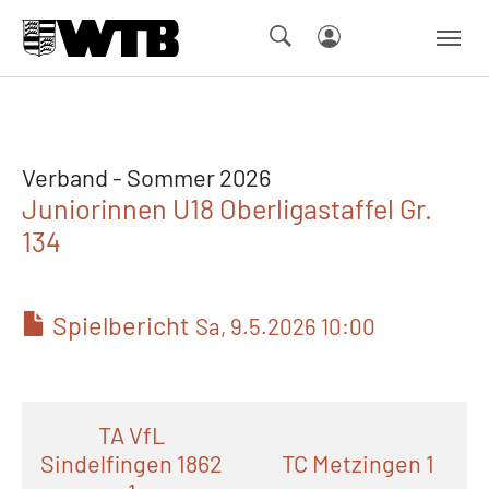
Skip to main navigation
Springe zum Seiteninhalt
Skip to page footer
Verband - Sommer 2026
Juniorinnen U18 Oberligastaffel Gr.
134
Spielbericht
Sa, 9.5.2026 10:00
TA VfL
Sindelfingen 1862
TC Metzingen 1