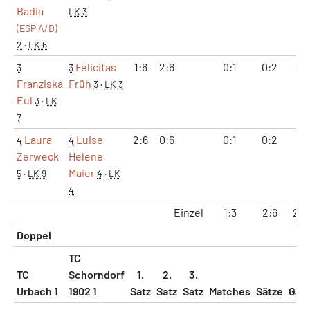
Badia
LK 3
(ESP A/D)
2
·
LK 6
Felicitas
1:6
2:6
0:1
0:2
3:1
3
3
Franziska
Früh
3
·
LK 3
Eul
3
·
LK
7
Laura
Luise
2:6
0:6
0:1
0:2
2:
4
4
Zerweck
Helene
Maier
5
·
LK 9
4
·
LK
4
Einzel
1:3
2:6
28:
Doppel
TC
TC
Schorndorf
1.
2.
3.
Urbach 1
1902 1
Satz
Satz
Satz
Matches
Sätze
Gam