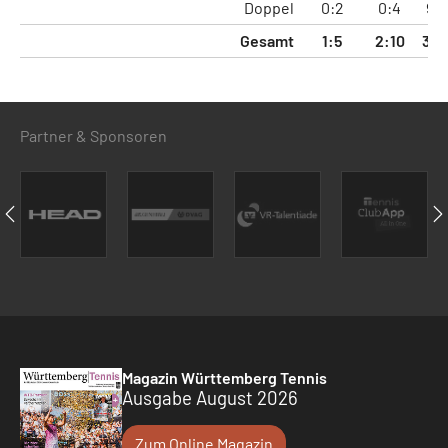
Doppel
0:2
0:4
9:
Gesamt
1:5
2:10
37:
Partner & Sponsoren
Magazin Württemberg Tennis
Ausgabe August 2026
Zum Online Magazin