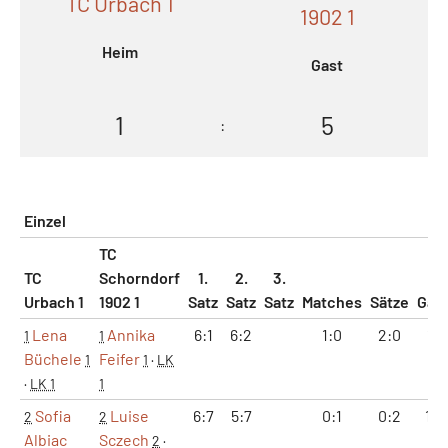
TC Urbach 1
1902 1
Heim
Gast
1
5
:
Einzel
TC
TC
Schorndorf
1.
2.
3.
Urbach 1
1902 1
Satz
Satz
Satz
Matches
Sätze
Gam
Lena
Annika
6:1
6:2
1:0
2:0
12:
1
1
Büchele
Feifer
1
1
·
LK
·
LK 1
1
Sofia
Luise
6:7
5:7
0:1
0:2
11:
2
2
Albiac
Sczech
2
·