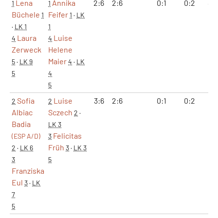
Lena
Annika
2:6
2:6
0:1
0:2
4:
1
1
Büchele
Feifer
1
1
·
LK
·
LK 1
1
Laura
Luise
4
4
Zerweck
Helene
Maier
5
·
LK 9
4
·
LK
5
4
5
Sofia
Luise
3:6
2:6
0:1
0:2
5:1
2
2
Albiac
Sczech
2
·
Badia
LK 3
Felicitas
(ESP A/D)
3
Früh
2
·
LK 6
3
·
LK 3
3
5
Franziska
Eul
3
·
LK
7
5