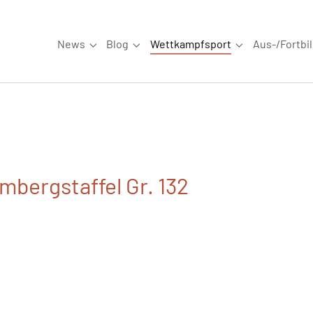
News
Blog
Wettkampfsport
Aus-/Fortbi
Submenu for "News"
Submenu for "Blog"
Submenu for "W
mbergstaffel Gr. 132