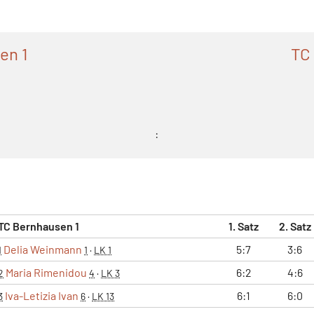
en 1
TC
:
TC Bernhausen 1
1. Satz
2. Satz
Delia Weinmann
5:7
3:6
1
1
·
LK 1
Maria Rimenidou
6:2
4:6
2
4
·
LK 3
Iva-Letizia Ivan
6:1
6:0
3
6
·
LK 13