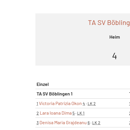
TA SV Böbling
Heim
4
Einzel
TA SV Böblingen 1
Victoria Patrizia Okon
1
4
·
LK 2
Lara Ioana Dima
2
5
·
LK 1
Denisa Maria Grajdeanu
3
6
·
LK 2