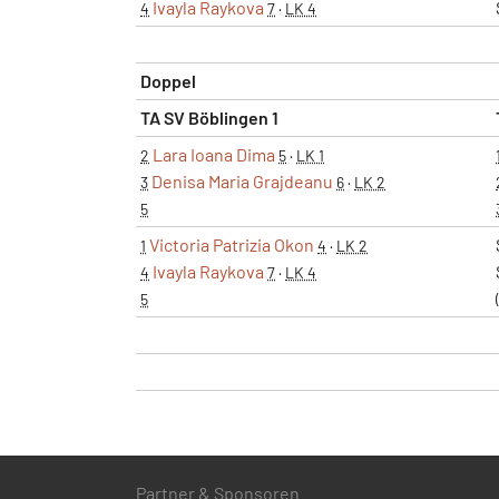
Ivayla Raykova
4
7
·
LK 4
Doppel
TA SV Böblingen 1
Lara Ioana Dima
2
5
·
LK 1
Denisa Maria Grajdeanu
3
6
·
LK 2
5
Victoria Patrizia Okon
1
4
·
LK 2
Ivayla Raykova
4
7
·
LK 4
5
Partner & Sponsoren