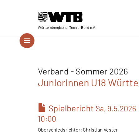
Skip to main navigation
Springe zum Seiteninhalt
Skip to page footer
Württembergischer Tennis-Bund e.V.
Verband - Sommer 2026
Juniorinnen U18 Württe
Spielbericht
Sa, 9.5.2026
10:00
Oberschiedsrichter: Christian Vester