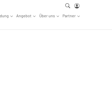
ldung
Angebot
Über uns
Partner
ettkampfsport"
Submenu for "Aus-/Fortbildung"
Submenu for "Angebot"
Submenu for "Über uns"
Submenu for "Partn