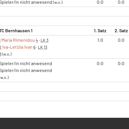
Spieler/in nicht anwesend
0:0
0:0
(w.o.)
TC Bernhausen 1
1. Satz
2. Satz
Maria Rimenidou
1:0
0:0
1
4
·
LK 3
Iva-Letizia Ivan
2
6
·
LK 13
3
(w.o.)
Spieler/in nicht anwesend
0:0
0:0
Spieler/in nicht anwesend
(w.o.)