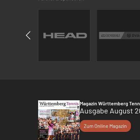
Magazin Württemberg Tenn
Ausgabe August 2
Zum Online Magazin