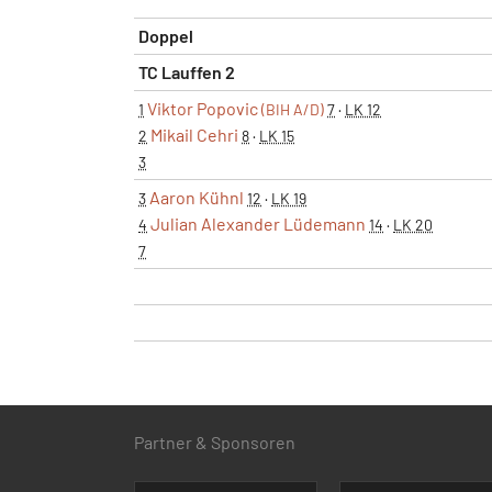
Doppel
TC Lauffen 2
Viktor Popovic
1
(BIH A/D)
7
·
LK 12
Mikail Cehri
2
8
·
LK 15
3
Aaron Kühnl
3
12
·
LK 19
Julian Alexander Lüdemann
4
14
·
LK 20
7
Partner & Sponsoren