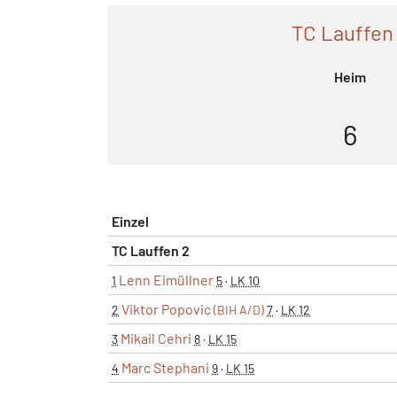
TC Lauffen
Heim
6
Einzel
TC Lauffen 2
Lenn Eimüllner
1
5
·
LK 10
Viktor Popovic
2
(BIH A/D)
7
·
LK 12
Mikail Cehri
3
8
·
LK 15
Marc Stephani
4
9
·
LK 15