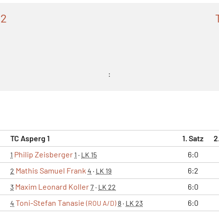
 2
:
TC Asperg 1
1. Satz
2
Philip Zeisberger
6:0
1
1
·
LK 15
Mathis Samuel Frank
6:2
2
4
·
LK 19
Maxim Leonard Koller
6:0
3
7
·
LK 22
Toni-Stefan Tanasie
6:0
4
(ROU A/D)
8
·
LK 23