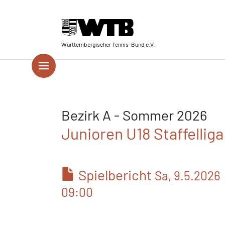
Skip to main navigation
Springe zum Seiteninhalt
Skip to page footer
Württembergischer Tennis-Bund e.V.
Bezirk A - Sommer 2026
Junioren U18 Staffelliga
Spielbericht
Sa, 9.5.2026
09:00