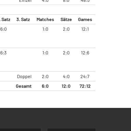
. Satz
3. Satz
Matches
Sätze
Games
6:0
1:0
2:0
12:1
6:3
1:0
2:0
12:6
Doppel
2:0
4:0
24:7
Gesamt
6:0
12:0
72:12