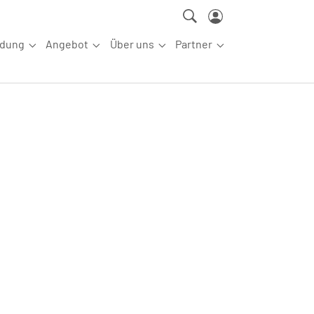
ldung
Angebot
Über uns
Partner
ettkampfsport"
Submenu for "Aus-/Fortbildung"
Submenu for "Angebot"
Submenu for "Über uns"
Submenu for "Partn