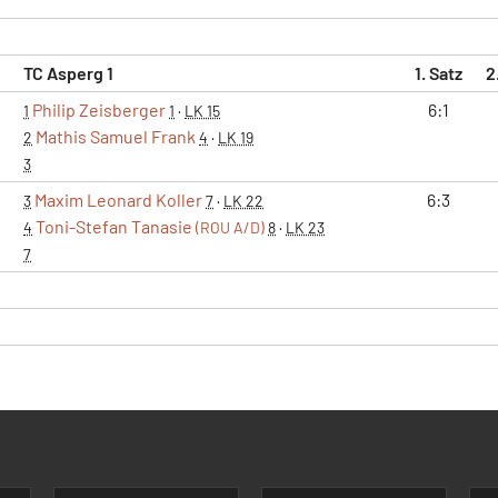
TC Asperg 1
1. Satz
2
Philip Zeisberger
6:1
1
1
·
LK 15
Mathis Samuel Frank
2
4
·
LK 19
3
Maxim Leonard Koller
6:3
3
7
·
LK 22
Toni-Stefan Tanasie
4
(ROU A/D)
8
·
LK 23
7