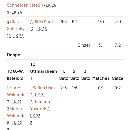
Schneider
Haaß
7
·
LK 25
9
·
LK 24
Clara
Jil Kröner
6:3
6:1
1:0
2:0
4
4
Schiroky
12
·
LK 25
10
·
LK 23
Einzel
3:1
7:2
4
Doppel
TC
TC G.-W.
Ottmarsheim
1.
2.
3.
Ilsfeld 2
1
Satz
Satz
Satz
Matches
Sätze
G
Mariell
Selina Haas
2:6
1:6
0:1
0:2
1
1
Wakunda
2
·
LK 21
Ramona
7
·
LK 21
2
Helen
Yavurek
2
4
·
Wakunda
LK 23
8
·
LK 22
3
3