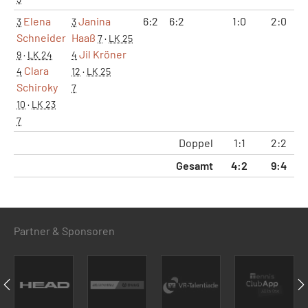
Elena
Janina
6:2
6:2
1:0
2:0
3
3
Schneider
Haaß
7
·
LK 25
Jil Kröner
9
·
LK 24
4
Clara
4
12
·
LK 25
Schiroky
7
10
·
LK 23
7
Doppel
1:1
2:2
1
Gesamt
4:2
9:4
6
Partner & Sponsoren