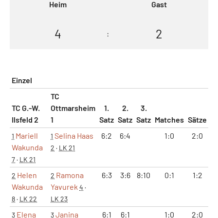
Heim
Gast
4
2
:
Einzel
TC
TC G.-W.
Ottmarsheim
1.
2.
3.
Ilsfeld 2
1
Satz
Satz
Satz
Matches
Sätze
G
Mariell
Selina Haas
6:2
6:4
1:0
2:0
1
1
Wakunda
2
·
LK 21
7
·
LK 21
Helen
Ramona
6:3
3:6
8:10
0:1
1:2
2
2
Wakunda
Yavurek
4
·
8
·
LK 22
LK 23
Elena
Janina
6:1
6:1
1:0
2:0
3
3