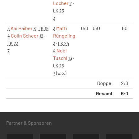
Locher
2
·
LK 23
3
Kai Haiber
Matti
0:0
0:0
1:0
3
8
·
LK 19
3
Colin Scheer
Rüngeling
4
12
·
LK 23
3
·
LK 24
Noèl
7
4
Tuschl
13
·
LK 25
7
(w.o.)
Doppel
2:0
Gesamt
6:0
Partner & Sponsoren