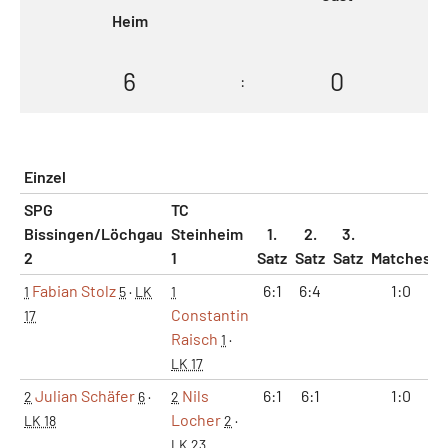
Heim
6
0
:
Einzel
SPG
TC
Bissingen/Löchgau
Steinheim
1.
2.
3.
2
1
Satz
Satz
Satz
Matches
S
Fabian Stolz
6:1
6:4
1:0
1
5
·
LK
1
Constantin
17
Raisch
1
·
LK 17
Julian Schäfer
Nils
6:1
6:1
1:0
2
6
·
2
Locher
LK 18
2
·
LK 23