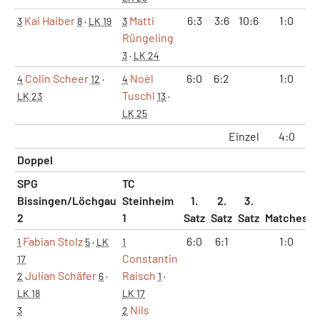
Kai Haiber
Matti
6:3
3:6
10:6
1:0
3
8
·
LK 19
3
Rüngeling
3
·
LK 24
Colin Scheer
Noèl
6:0
6:2
1:0
4
12
·
4
Tuschl
LK 23
13
·
LK 25
Einzel
4:0
Doppel
SPG
TC
Bissingen/Löchgau
Steinheim
1.
2.
3.
2
1
Satz
Satz
Satz
Matches
S
Fabian Stolz
6:0
6:1
1:0
1
5
·
LK
1
Constantin
17
Julian Schäfer
Raisch
2
6
·
1
·
LK 18
LK 17
Nils
3
2