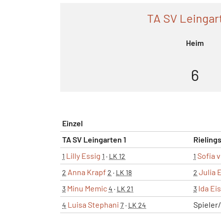
TA SV Leingar
Heim
6
Einzel
TA SV Leingarten 1
Rieling
Lilly Essig
Sofia 
1
1
·
LK 12
1
Anna Krapf
Julia 
2
2
·
LK 18
2
Minu Memic
Ida E
3
4
·
LK 21
3
Luisa Stephani
Spieler
4
7
·
LK 24