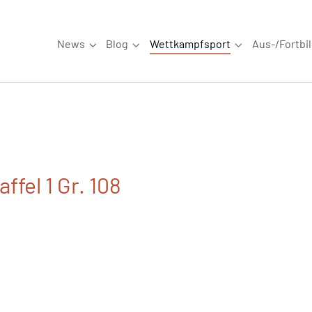
News
Blog
Wettkampfsport
Aus-/Fortbi
Submenu for "News"
Submenu for "Blog"
Submenu for "W
ffel 1 Gr. 108