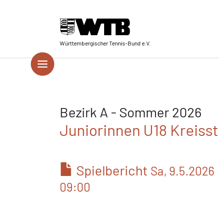
Skip to main navigation
Springe zum Seiteninhalt
Skip to page footer
Württembergischer Tennis-Bund e.V.
Bezirk A - Sommer 2026
Juniorinnen U18 Kreissta
Spielbericht
Sa, 9.5.2026
09:00