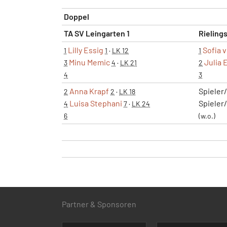
Doppel
TA SV Leingarten 1
Rieling
Lilly Essig
Sofia 
1
1
·
LK 12
1
Minu Memic
Julia 
3
4
·
LK 21
2
4
3
Anna Krapf
Spieler
2
2
·
LK 18
Luisa Stephani
Spieler
4
7
·
LK 24
6
(w.o.)
Partner & Sponsoren