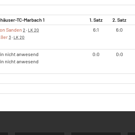
shäuser-TC-Marbach 1
1. Satz
2. Satz
von Sanden
6:1
6:0
2
·
LK 20
Eßer
3
·
LK 20
/in nicht anwesend
0:0
0:0
/in nicht anwesend