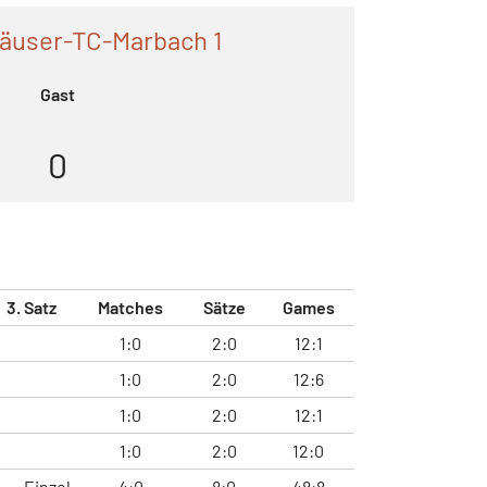
häuser-TC-Marbach 1
Gast
0
3. Satz
Matches
Sätze
Games
1:0
2:0
12:1
1:0
2:0
12:6
1:0
2:0
12:1
1:0
2:0
12:0
Einzel
4:0
8:0
48:8