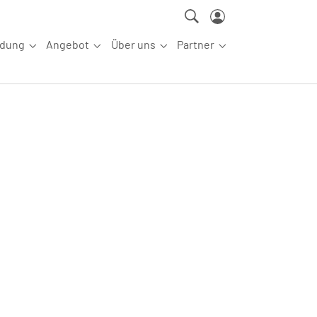
ldung
Angebot
Über uns
Partner
ettkampfsport"
Submenu for "Aus-/Fortbildung"
Submenu for "Angebot"
Submenu for "Über uns"
Submenu for "Partn