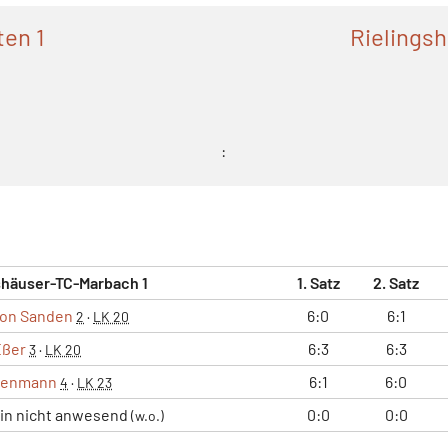
ten 1
Rielings
:
shäuser-TC-Marbach 1
1. Satz
2. Satz
von Sanden
6:0
6:1
2
·
LK 20
Eßer
6:3
6:3
3
·
LK 20
isenmann
6:1
6:0
4
·
LK 23
/in nicht anwesend
0:0
0:0
(w.o.)