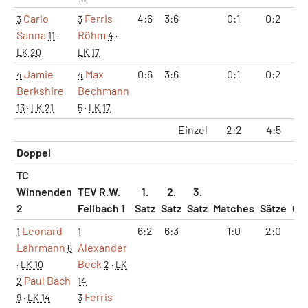
Carlo
Ferris
4:6
3:6
0:1
0:2
7
3
3
Sanna
Röhm
11
·
4
·
LK 20
LK 17
Jamie
Max
0:6
3:6
0:1
0:2
3
4
4
Berkshire
Bechmann
13
·
LK 21
5
·
LK 17
Einzel
2:2
4:5
30
Doppel
TC
Winnenden
TEV R.W.
1.
2.
3.
2
Fellbach 1
Satz
Satz
Satz
Matches
Sätze
Ga
Leonard
6:2
6:3
1:0
2:0
1
1
1
Lahrmann
Alexander
6
Beck
·
LK 10
2
·
LK
Paul Bach
2
14
Ferris
9
·
LK 14
3