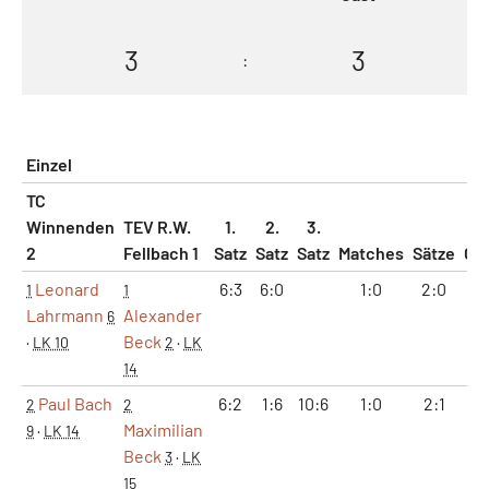
3
3
:
Einzel
TC
Winnenden
TEV R.W.
1.
2.
3.
2
Fellbach 1
Satz
Satz
Satz
Matches
Sätze
Ga
Leonard
6:3
6:0
1:0
2:0
1
1
1
Lahrmann
Alexander
6
Beck
·
LK 10
2
·
LK
14
Paul Bach
6:2
1:6
10:6
1:0
2:1
8
2
2
Maximilian
9
·
LK 14
Beck
3
·
LK
15