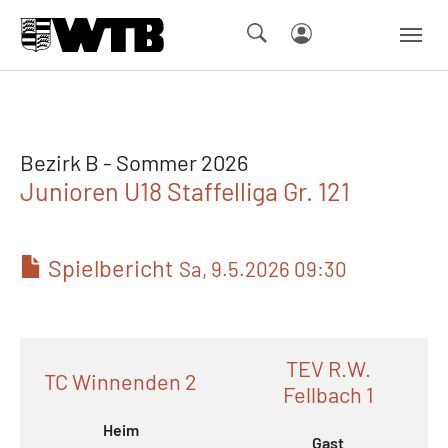
Skip to main navigation
Springe zum Seiteninhalt
Skip to page footer
Bezirk B - Sommer 2026
Junioren U18 Staffelliga Gr. 121
Spielbericht
Sa, 9.5.2026 09:30
TEV R.W.
TC Winnenden 2
Fellbach 1
Heim
Gast