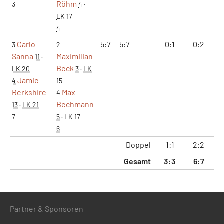
Röhm
3
4
·
LK 17
4
Carlo
5:7
5:7
0:1
0:2
10
3
2
Sanna
Maximilian
11
·
Beck
LK 20
3
·
LK
Jamie
4
15
Berkshire
Max
4
Bechmann
13
·
LK 21
7
5
·
LK 17
6
Doppel
1:1
2:2
22
Gesamt
3:3
6:7
52
Partner & Sponsoren