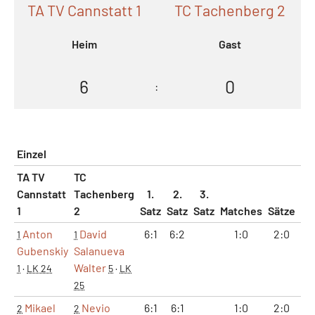
TA TV Cannstatt 1
TC Tachenberg 2
Heim
Gast
6
0
:
Einzel
TA TV
TC
Cannstatt
Tachenberg
1.
2.
3.
1
2
Satz
Satz
Satz
Matches
Sätze
Ga
Anton
David
6:1
6:2
1:0
2:0
1
1
1
Gubenskiy
Salanueva
Walter
1
·
LK 24
5
·
LK
25
Mikael
Nevio
6:1
6:1
1:0
2:0
1
2
2