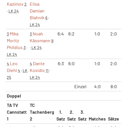
Kazimov
Elisa
2
Damian
·
LK 24
Blahnik
6
·
LK 24
Mika
Noah
6:4
6:2
1:0
2:0
1
3
3
Moritz
Kässmann
9
Phildius
3
·
·
LK 24
LK 24
Leo
Dante
6:3
6:0
1:0
2:0
1
4
4
Diehl
Kosidlo
4
·
LK
11
·
25
LK 24
Einzel
4:0
8:0
4
Doppel
TA TV
TC
Cannstatt
Tachenberg
1.
2.
3.
1
2
Satz
Satz
Satz
Matches
Sätze
Ga