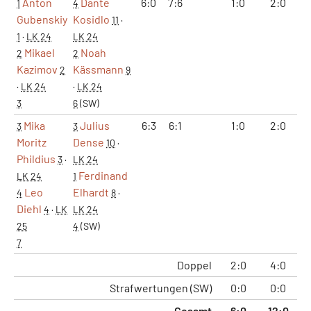
Anton
Dante
6:0
7:6
1:0
2:0
1
1
4
Gubenskiy
Kosidlo
11
·
1
·
LK 24
LK 24
Mikael
Noah
2
2
Kazimov
Kässmann
2
9
·
LK 24
·
LK 24
3
6
(SW)
Mika
Julius
6:3
6:1
1:0
2:0
1
3
3
Moritz
Dense
10
·
Phildius
3
·
LK 24
Ferdinand
LK 24
1
Leo
Elhardt
4
8
·
Diehl
4
·
LK
LK 24
25
4
(SW)
7
Doppel
2:0
4:0
2
Strafwertungen (SW)
0:0
0:0
-1
Gesamt
6:0
12:0
7