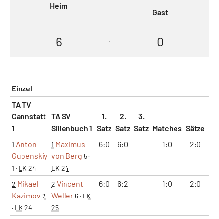
Heim
Gast
6
0
:
Einzel
TA TV
Cannstatt
TA SV
1.
2.
3.
1
Sillenbuch 1
Satz
Satz
Satz
Matches
Sätze
Ga
Anton
Maximus
6:0
6:0
1:0
2:0
1
1
1
Gubenskiy
von Berg
5
·
1
·
LK 24
LK 24
Mikael
Vincent
6:0
6:2
1:0
2:0
1
2
2
Kazimov
Weller
2
6
·
LK
·
LK 24
25