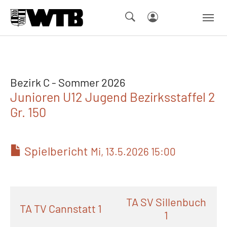
Skip to main navigation
Springe zum Seiteninhalt
Skip to page footer
Bezirk C - Sommer 2026
Junioren U12 Jugend Bezirksstaffel 2
Gr. 150
Spielbericht
Mi, 13.5.2026 15:00
TA SV Sillenbuch
TA TV Cannstatt 1
1