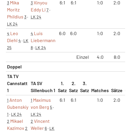
Mika
Xinyou
6:1
6:1
1:0
2:0
1
3
3
Moritz
Eddy Li
7
·
Phildius
3
·
LK 24
LK 24
Leo
Luis
6:0
6:0
1:0
2:0
1
4
4
Diehl
Liebermann
4
·
LK
25
8
·
LK 24
Einzel
4:0
8:0
4
Doppel
TA TV
Cannstatt
TA SV
1.
2.
3.
1
Sillenbuch 1
Satz
Satz
Satz
Matches
Sätze
Ga
Anton
Maximus
6:1
6:1
1:0
2:0
1
1
1
Gubenskiy
von Berg
5
·
1
·
LK 24
LK 24
Mikael
Vincent
2
2
Kazimov
Weller
2
6
·
LK