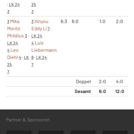
·
LK 24
25
3
3
Mika
Xinyou
6:3
6:0
1:0
2:0
1
3
3
Moritz
Eddy Li
7
·
Phildius
3
·
LK 24
Luis
LK 24
4
Leo
Liebermann
4
Diehl
4
·
LK
8
·
LK 24
25
7
7
Doppel
2:0
4:0
2
Gesamt
6:0
12:0
7
Partner & Sponsoren