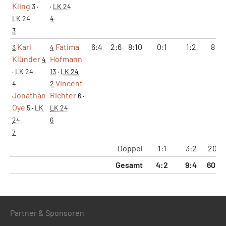
Kling
3
·
·
LK 24
LK 24
4
3
Karl
Fatima
6:4
2:6
8:10
0:1
1:2
8:11
3
4
Klünder
Hofmann
4
·
LK 24
13
·
LK 24
Vincent
4
2
Jonathan
Richter
6
·
Oye
5
·
LK
LK 24
24
6
7
Doppel
1:1
3:2
20:1
Gesamt
4:2
9:4
60:4
Partner & Sponsoren