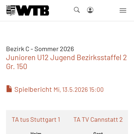
Skip to main navigation
Springe zum Seiteninhalt
Skip to page footer
Bezirk C - Sommer 2026
Junioren U12 Jugend Bezirksstaffel 2
Gr. 150
Spielbericht
Mi, 13.5.2026 15:00
TA tus Stuttgart 1
TA TV Cannstatt 2
Heim
Gast