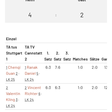
4
2
:
Einzel
TA tus
TA TV
Stuttgart
Cannstatt
1.
2.
3.
1
2
Satz
Satz
Satz
Matches
Sätze
Game
Chenqi
Ranak
6:3
7:6
1:0
2:0
13:9
1
1
Guan
Daniel
2
·
5
·
LK 25
LK 24
Vincent
6:3
6:3
1:0
2:0
12:6
2
2
Valentin
Richter
6
·
Kling
3
·
LK 24
LK 24