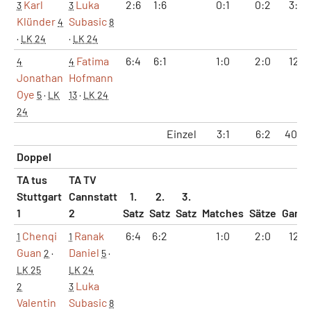
Karl
Luka
2:6
1:6
0:1
0:2
3:12
3
3
Klünder
Subasic
4
8
·
LK 24
·
LK 24
Fatima
6:4
6:1
1:0
2:0
12:5
4
4
Jonathan
Hofmann
Oye
5
·
LK
13
·
LK 24
24
Einzel
3:1
6:2
40:3
Doppel
TA tus
TA TV
Stuttgart
Cannstatt
1.
2.
3.
1
2
Satz
Satz
Satz
Matches
Sätze
Game
Chenqi
Ranak
6:4
6:2
1:0
2:0
12:6
1
1
Guan
Daniel
2
·
5
·
LK 25
LK 24
Luka
2
3
Valentin
Subasic
8