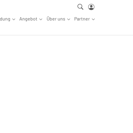
ldung
Angebot
Über uns
Partner
ettkampfsport"
Submenu for "Aus-/Fortbildung"
Submenu for "Angebot"
Submenu for "Über uns"
Submenu for "Partn