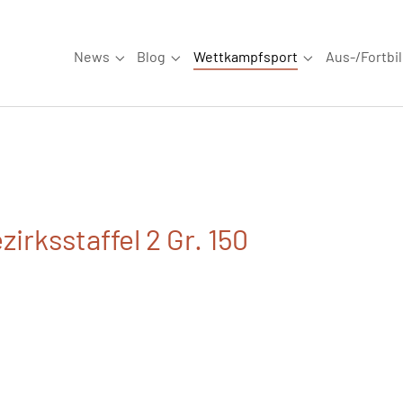
News
Blog
Wettkampfsport
Aus-/Fortbi
Submenu for "News"
Submenu for "Blog"
Submenu for "W
irksstaffel 2 Gr. 150