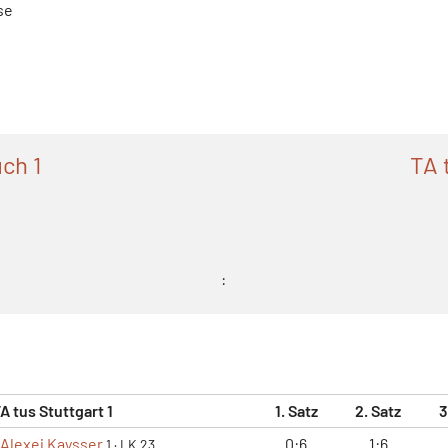
se
ch 1
TA 
:
A tus Stuttgart 1
1. Satz
2. Satz
3
Alexej Kaysser
0:6
1:6
1
·
LK 23