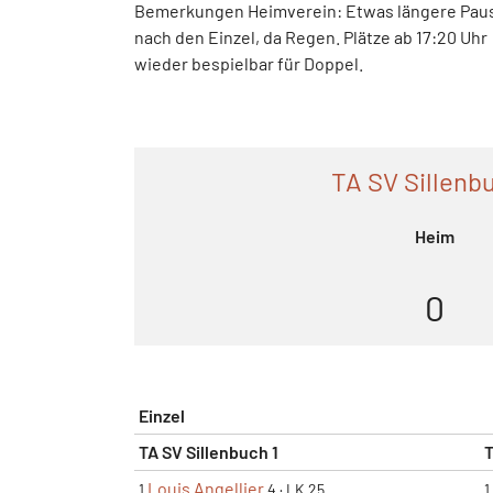
Bemerkungen Heimverein: Etwas längere Pau
nach den Einzel, da Regen. Plätze ab 17:20 Uhr
wieder bespielbar für Doppel.
TA SV Sillenbu
Heim
0
Einzel
TA SV Sillenbuch 1
T
Louis Angellier
1
4
·
LK 25
1