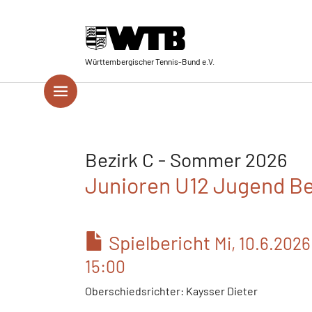
Skip to main navigation
Springe zum Seiteninhalt
Skip to page footer
Württembergischer Tennis-Bund e.V.
Bezirk C - Sommer 2026
Junioren U12 Jugend Bez
Spielbericht
Mi, 10.6.2026
15:00
Oberschiedsrichter: Kaysser Dieter