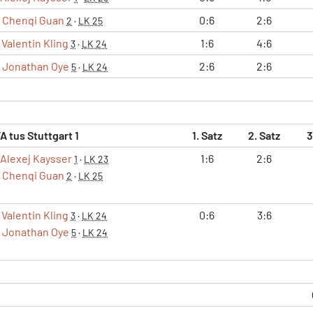
Chenqi Guan
0:6
2:6
2
·
LK 25
Valentin Kling
1:6
4:6
3
·
LK 24
Jonathan Oye
2:6
2:6
5
·
LK 24
A tus Stuttgart 1
1. Satz
2. Satz
3
Alexej Kaysser
1:6
2:6
1
·
LK 23
Chenqi Guan
2
·
LK 25
Valentin Kling
0:6
3:6
3
·
LK 24
Jonathan Oye
5
·
LK 24