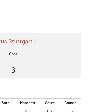
tus Stuttgart 1
Gast
6
. Satz
Matches
Sätze
Games
0:1
0:2
1:12