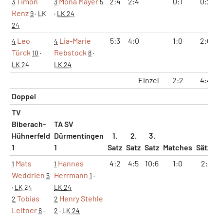
Timon
Mona Mayer
2:4
2:4
0:1
0:2
3
3
5
Renz
9
·
LK
·
LK 24
24
Leo
Lia-Marie
5:3
4:0
1:0
2:0
4
4
Türck
Rebstock
10
·
8
·
LK 24
LK 24
Einzel
2:2
4:4
Doppel
TV
Biberach-
TA SV
Hühnerfeld
Dürmentingen
1.
2.
3.
1
1
Satz
Satz
Satz
Matches
Sätze
Mats
Hannes
4:2
4:5
10:6
1:0
2:1
1
1
Weddrien
Herrmann
5
1
·
·
LK 24
LK 24
Tobias
Henry Stehle
2
2
Leitner
6
·
2
·
LK 24