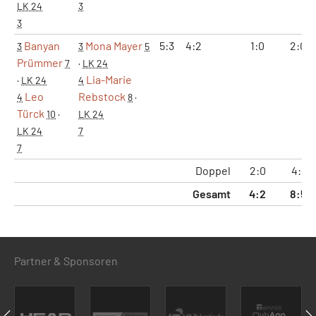
LK 24
3
3
Banyan
Mona Mayer
5:3
4:2
1:0
2:0
3
3
5
Prümmer
7
·
LK 24
Lia-Marie
·
LK 24
4
Leo
Rebstock
4
8
·
Türck
10
·
LK 24
LK 24
7
7
Doppel
2:0
4:1
Gesamt
4:2
8:5
Partner & Sponsoren