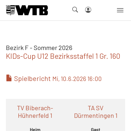
Skip to main navigation
Springe zum Seiteninhalt
Skip to page footer
Bezirk F - Sommer 2026
KIDs-Cup U12 Bezirksstaffel 1 Gr. 160
Spielbericht
Mi, 10.6.2026 16:00
TV Biberach-
TA SV
Hühnerfeld 1
Dürmentingen 1
Heim
Gast