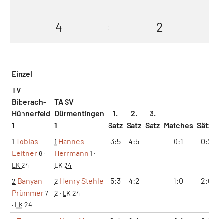
4
2
:
Einzel
TV
Biberach-
TA SV
Hühnerfeld
Dürmentingen
1.
2.
3.
1
1
Satz
Satz
Satz
Matches
Sätze
Tobias
Hannes
3:5
4:5
0:1
0:2
1
1
Leitner
Herrmann
6
·
1
·
LK 24
LK 24
Banyan
Henry Stehle
5:3
4:2
1:0
2:0
2
2
Prümmer
7
2
·
LK 24
·
LK 24