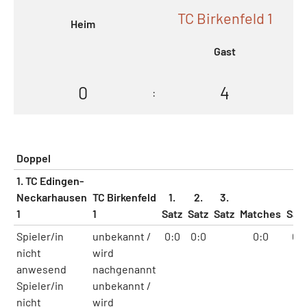
TC Birkenfeld 1
Heim
Gast
0
4
:
Doppel
1. TC Edingen-
Neckarhausen
TC Birkenfeld
1.
2.
3.
1
1
Satz
Satz
Satz
Matches
Sät
Spieler/in
unbekannt /
0:0
0:0
0:0
0:
nicht
wird
anwesend
nachgenannt
Spieler/in
unbekannt /
nicht
wird