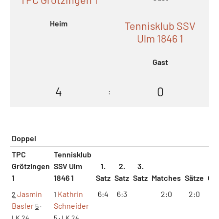
Heim
Tennisklub SSV
Ulm 1846 1
Gast
4
0
:
Doppel
TPC
Tennisklub
Grötzingen
SSV Ulm
1.
2.
3.
1
1846 1
Satz
Satz
Satz
Matches
Sätze
Ga
Jasmin
Kathrin
6:4
6:3
2:0
2:0
1
2
1
Basler
Schneider
5
·
LK 24
5
·
LK 24