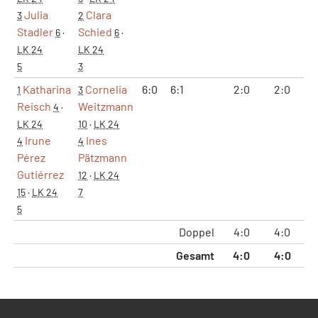
Julia
Clara
3
2
Stadler
Schied
6
·
6
·
LK 24
LK 24
5
3
Katharina
Cornelia
6:0
6:1
2:0
2:0
1
1
3
Reisch
Weitzmann
4
·
LK 24
10
·
LK 24
Irune
Ines
4
4
Pérez
Pätzmann
Gutiérrez
12
·
LK 24
15
·
LK 24
7
5
Doppel
4:0
4:0
2
Gesamt
4:0
4:0
2