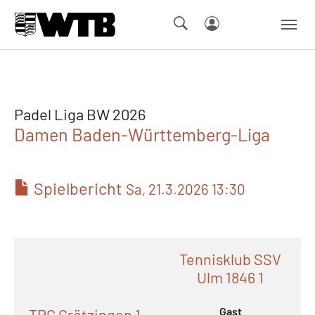
Skip to main navigation
Springe zum Seiteninhalt
Skip to page footer
Padel Liga BW 2026
Damen Baden-Württemberg-Liga
Spielbericht
Sa, 21.3.2026 13:30
Tennisklub SSV
Ulm 1846 1
Gast
TPC Grötzingen 1