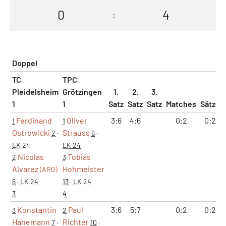
0
4
:
Doppel
TC
TPC
Pleidelsheim
Grötzingen
1.
2.
3.
1
1
Satz
Satz
Satz
Matches
Sätze
Ferdinand
Oliver
3:6
4:6
0:2
0:2
1
1
Ostrowicki
Strauss
2
·
6
·
LK 24
LK 24
Nicolas
Tobias
2
3
Alvarez
Hohmeister
(ARG)
6
·
LK 24
13
·
LK 24
3
4
Konstantin
Paul
3:6
5:7
0:2
0:2
3
2
Hanemann
Richter
7
·
10
·