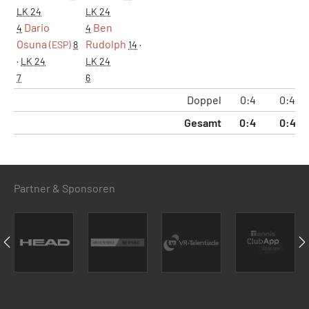
LK 24
LK 24
Dario
Ben
4
4
Osuna
Rudolph
(ESP)
8
14
·
·
LK 24
LK 24
7
6
Doppel
0:4
0:4
Gesamt
0:4
0:4
Partner & Sponsoren