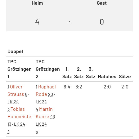
Heim
Gast
4
0
:
Doppel
TPC
TPC
Grötzingen
Grötzingen
1.
2.
3.
1
2
Satz
Satz
Satz
Matches
Sätze
G
Oliver
Raphael
6:4
6:2
2:0
2:0
1
1
1
Strauss
Rode
6
·
20
·
LK 24
LK 24
Tobias
Martin
3
4
Hohmeister
Kunze
43
·
13
·
LK 24
LK 24
4
5