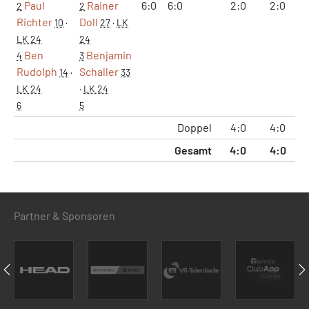
Paul
Rainer
6:0
6:0
2:0
2:0
1
2
2
Richter
Doll
10
·
27
·
LK
LK 24
24
Ben
Benjamin
4
3
Rudolph
Schaller
14
·
33
LK 24
·
LK 24
6
5
Doppel
4:0
4:0
2
Gesamt
4:0
4:0
2
Partner & Sponsoren