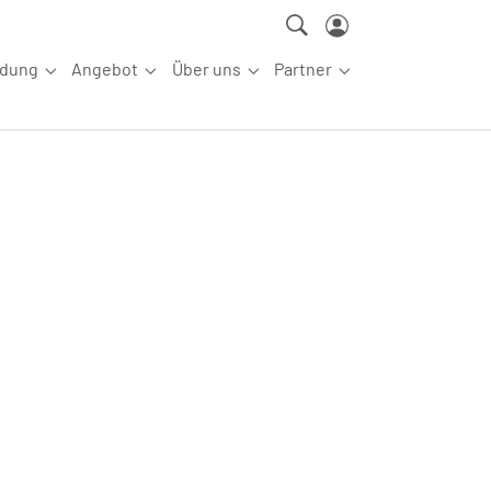
ldung
Angebot
Über uns
Partner
ettkampfsport"
Submenu for "Aus-/Fortbildung"
Submenu for "Angebot"
Submenu for "Über uns"
Submenu for "Partn