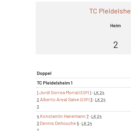
TC Pleidelshe
Heim
2
Doppel
TC Pleidelsheim 1
Jordi Gorrea Morral
1
(ESP)
1
·
LK 24
Alberto Areal Salve
2
(ESP)
3
·
LK 24
3
Konstantin Hanemann
4
7
·
LK 24
Dennis Dehouche
3
5
·
LK 24
7