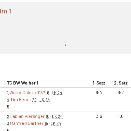
im 1
:
TC BW Weiher 1
1. Satz
2. Satz
Victor Calero
6:4
6:2
1
(ESP)
6
·
LK 24
Tim Heger
4
24
·
LK 24
5
Fabian Vierlinger
3:6
1:6
2
10
·
LK 24
Manfred Gärtner
3
15
·
LK 24
5