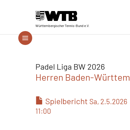
Skip to main navigation
Springe zum Seiteninhalt
Skip to page footer
Württembergischer Tennis-Bund e.V.
Padel Liga BW 2026
Herren Baden-Württem
Spielbericht
Sa, 2.5.2026
11:00