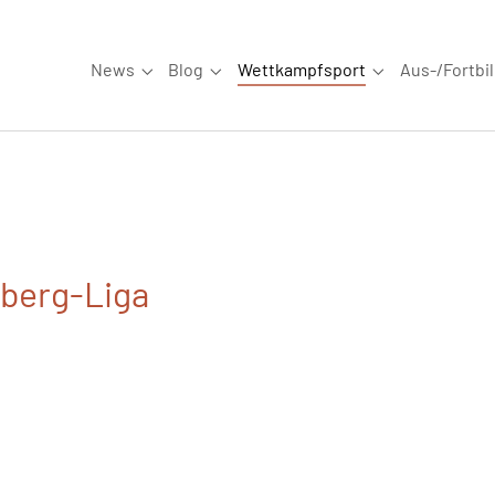
News
Blog
Wettkampfsport
Aus-/Fortbi
Submenu for "News"
Submenu for "Blog"
Submenu for "W
berg-Liga