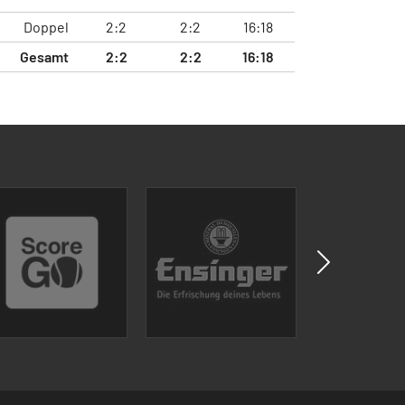
Doppel
2:2
2:2
16:18
Gesamt
2:2
2:2
16:18