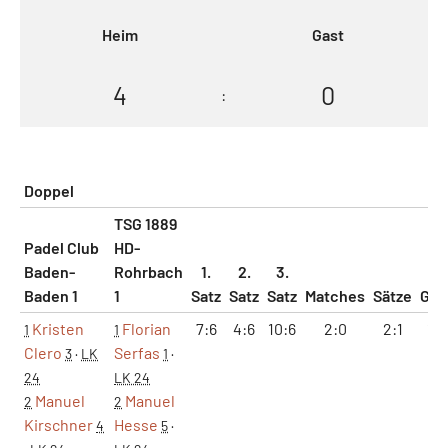
Heim
Gast
4
0
:
Doppel
TSG 1889
Padel Club
HD-
Baden-
Rohrbach
1.
2.
3.
Baden 1
1
Satz
Satz
Satz
Matches
Sätze
Ga
Kristen
Florian
7:6
4:6
10:6
2:0
2:1
12:
1
1
Clero
Serfas
3
·
LK
1
·
24
LK 24
Manuel
Manuel
2
2
Kirschner
Hesse
4
5
·