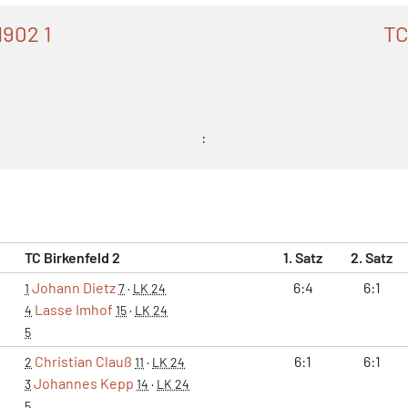
1902 1
TC
:
TC Birkenfeld 2
1. Satz
2. Satz
Johann Dietz
6:4
6:1
1
7
·
LK 24
Lasse Imhof
4
15
·
LK 24
5
Christian Clauß
6:1
6:1
2
11
·
LK 24
Johannes Kepp
3
14
·
LK 24
5