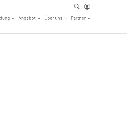
ldung
Angebot
Über uns
Partner
ettkampfsport"
Submenu for "Aus-/Fortbildung"
Submenu for "Angebot"
Submenu for "Über uns"
Submenu for "Partn