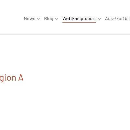
News
Blog
Wettkampfsport
Aus-/Fortbi
Submenu for "News"
Submenu for "Blog"
Submenu for "W
gion A