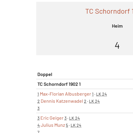
TC Schorndorf 
Heim
4
Doppel
TC Schorndorf 1902 1
Max-Florian Albusberger
1
1
·
LK 24
Dennis Katzenwadel
2
2
·
LK 24
3
Eric Geiger
3
3
·
LK 24
Julius Munz
4
5
·
LK 24
7