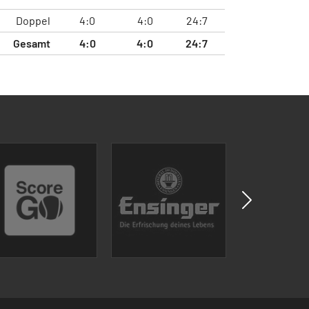
Doppel
4:0
4:0
24:7
Gesamt
4:0
4:0
24:7