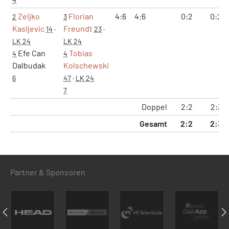
Zeljko
Florian
4:6
4:6
0:2
0:2
2
3
Kasljevic
Freundt
14
·
23
·
LK 24
LK 24
Efe Can
Tobias
4
4
Dalbudak
Kolschewski
6
47
·
LK 24
7
Doppel
2:2
2:3
Gesamt
2:2
2:3
Partner & Sponsoren