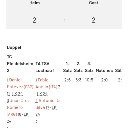
Heim
Gast
2
2
:
Doppel
TC
Pleidelsheim
TA TSV
1.
2.
3.
2
Lustnau 1
Satz
Satz
Satz
Matches
Sätze
Daniel
Fabio
2:6
6:3
10:5
2:0
2:1
1
1
Estevez
Anello
(ESP)
(ITA)
7
11
·
LK 24
·
LK 24
Juan Cruz
Antonio Da
3
2
Romero
Silva
17
·
LK
(ARG)
18
·
LK
24
24
3
4