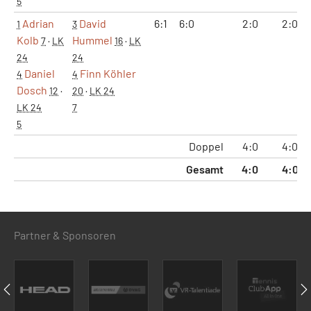
5
Adrian
David
6:1
6:0
2:0
2:0
1
3
Kolb
Hummel
7
·
LK
16
·
LK
24
24
Daniel
Finn Köhler
4
4
Dosch
12
·
20
·
LK 24
LK 24
7
5
Doppel
4:0
4:0
Gesamt
4:0
4:0
Partner & Sponsoren