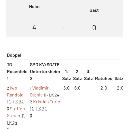
Heim
Gast
4
0
:
Doppel
TG
SPG KV/SG/TB
Rosenfeld
Untertürkheim
1.
2.
3.
1
2
Satz
Satz
Satz
Matches
Sätze
Iwo
Vladimir
6:0
6:0
2:0
2:0
2
1
Randoja
Stanic
11
·
LK 24
Kristian Turic
10
·
LK 24
2
Steffen
3
12
·
LK 24
Steuer
11
·
3
LK 24