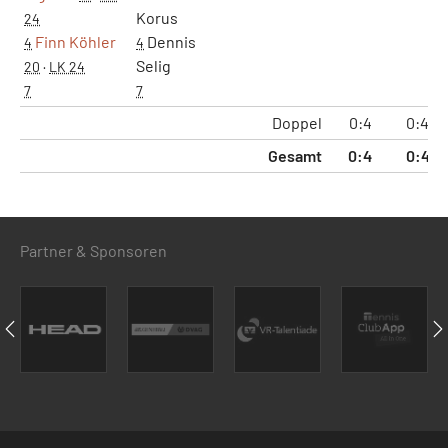
Korus
24
Finn Köhler
Dennis
4
4
Selig
20
·
LK 24
7
7
Doppel
0:4
0:4
Gesamt
0:4
0:4
Partner & Sponsoren