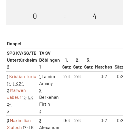
0
4
:
Doppel
SPG KV/SG/TB
TA SV
Untertürkheim
Böblingen
1.
2.
3.
2
1
Satz
Satz
Satz
Matches
Sätze
Kristian Turic
Tamim
2:6
2:6
0:2
0:2
1
1
Amany
12
·
LK 24
Marwen
2
2
Jabeur
Berkehan
13
·
LK
Firtin
24
3
3
Maximilian
0:6
2:6
0:2
0:2
3
3
Sigloch
Alexander
17
·
LK