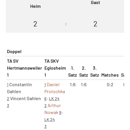
Gast
Heim
2
2
:
Doppel
TA SV
TA SKV
Hertmannsweiler
Eglosheim
1.
2.
3.
1
1
Satz
Satz
Satz
Matches
Sät
Constantin
Daniel
1:6
1:6
0:2
0:2
1
1
Gahlen
Protschka
Vincent Gahlen
2
6
·
LK 24
Arthur
3
2
Nowak
9
·
LK 24
3