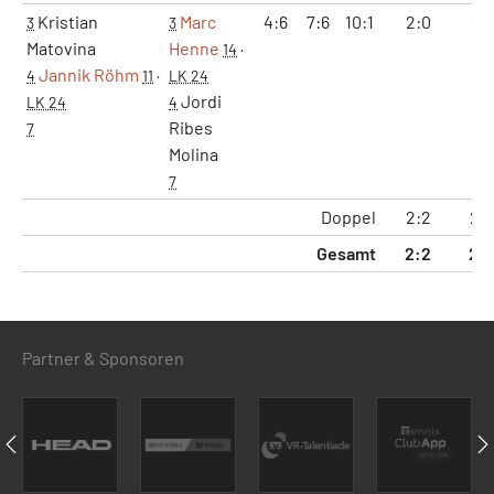
Kristian
Marc
4:6
7:6
10:1
2:0
2:1
3
3
Matovina
Henne
14
·
Jannik Röhm
4
11
·
LK 24
Jordi
LK 24
4
Ribes
7
Molina
7
Doppel
2:2
2:3
Gesamt
2:2
2:
Partner & Sponsoren