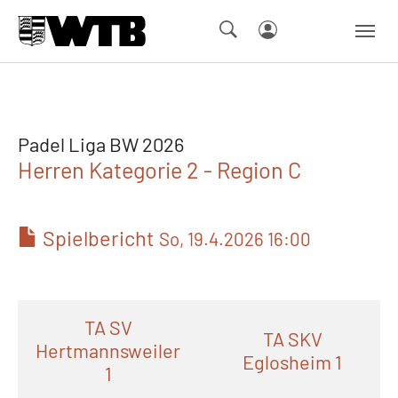
Skip to main navigation
Springe zum Seiteninhalt
Skip to page footer
Padel Liga BW 2026
Herren Kategorie 2 - Region C
Spielbericht
So, 19.4.2026 16:00
TA SV
TA SKV
Hertmannsweiler
Eglosheim 1
1