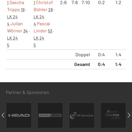
Sascha
Christof
2:6
7:6
7:10
0:2
1:2
9
1
1
Tripps
Bühler
19
·
28
·
LK 24
LK 24
Julian
Pascal
4
4
Wörner
Linder
34
·
53
·
LK 24
LK 24
5
5
Doppel
0:4
1:4
1
Gesamt
0:4
1:4
1
Partner & Sponsoren