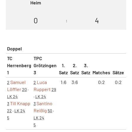
Heim
0
4
:
Doppel
TC
TPC
Herrenberg
Grötzingen
1.
2.
3.
1
3
Satz
Satz
Satz
Matches
Sätze
G
Samuel
Luca
1:6
3:6
0:2
0:2
4
2
2
Löffler
Ruppert
20
·
29
LK 24
·
LK 24
Till Knapp
Santino
3
3
Reißig
22
·
LK 24
50
·
5
LK 24
5