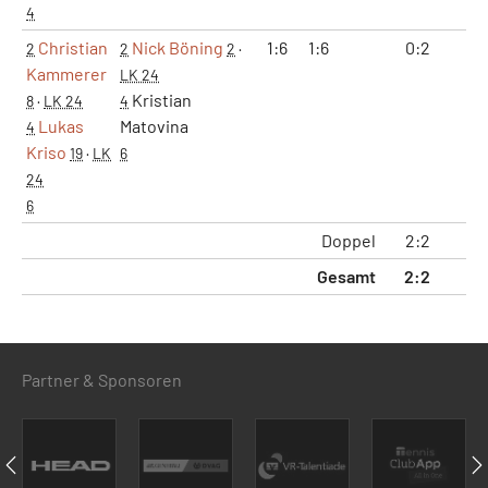
4
Christian
Nick Böning
1:6
1:6
0:2
0:
2
2
2
·
Kammerer
LK 24
Kristian
8
·
LK 24
4
Lukas
Matovina
4
Kriso
19
·
LK
6
24
6
Doppel
2:2
2:
Gesamt
2:2
2:
Partner & Sponsoren