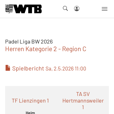
Skip to main navigation
Springe zum Seiteninhalt
Skip to page footer
Padel Liga BW 2026
Herren Kategorie 2 - Region C
Spielbericht
Sa, 2.5.2026 11:00
TA SV
TF Lienzingen 1
Hertmannsweiler
1
Heim