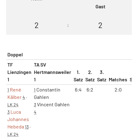
Gast
2
2
:
Doppel
TF
TA SV
Lienzingen
Hertmannsweiler
1.
2.
3.
1
1
Satz
Satz
Satz
Matches
Sät
René
Constantin
6:4
6:2
2:0
2:
1
1
Kälber
Gahlen
4
·
Vincent Gahlen
LK 24
3
Luca
3
4
Johannes
Hebeda
13
·
LK 24