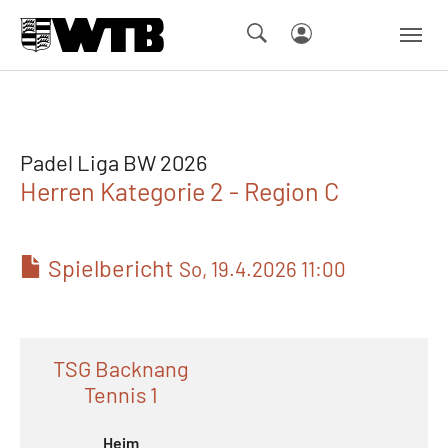
Skip to main navigation
Springe zum Seiteninhalt
Skip to page footer
Padel Liga BW 2026
Herren Kategorie 2 - Region C
Spielbericht
So, 19.4.2026 11:00
TSG Backnang
Tennis 1
Heim