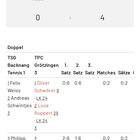
0
4
:
Doppel
TSG
TPC
Backnang
Grötzingen
1.
2.
3.
Tennis 1
3
Satz
Satz
Satz
Matches
Sätze
Ga
Felix
Oliver
0:6
0:6
0:2
0:2
0
1
1
Weiss
Schwörer
9
Andreas
2
·
LK 24
Schwintjes
Luca
2
Ruppert
3
29
·
LK 24
3
Philipp
2:6
1:6
0:2
0:2
3
3
3