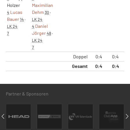
Holzer
Maximilian
Lucas
Dehm
4
30
·
Bauer
14
·
LK 24
Daniel
LK 24
4
Jörger
7
48
·
LK 24
7
Doppel
0:4
0:4
3
Gesamt
0:4
0:4
3
Partner & Sponsoren