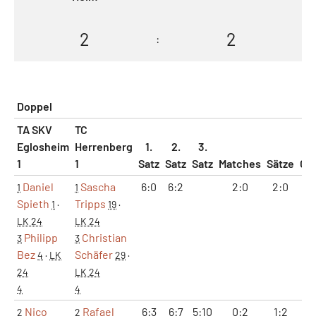
2
2
:
Doppel
TA SKV
TC
Eglosheim
Herrenberg
1.
2.
3.
1
1
Satz
Satz
Satz
Matches
Sätze
Ga
Daniel
Sascha
6:0
6:2
2:0
2:0
1
1
1
Spieth
Tripps
1
·
19
·
LK 24
LK 24
Philipp
Christian
3
3
Bez
Schäfer
4
·
LK
29
·
24
LK 24
4
4
Nico
Rafael
6:3
6:7
5:10
0:2
1:2
12
2
2