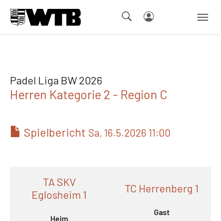
Skip to main navigation
Springe zum Seiteninhalt
Skip to page footer
Padel Liga BW 2026
Herren Kategorie 2 - Region C
Spielbericht
Sa, 16.5.2026 11:00
TA SKV
TC Herrenberg 1
Eglosheim 1
Gast
Heim