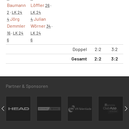
Baumann
Löffler
26
·
2
·
LK 24
LK 24
Jörg
Julian
4
4
Demmler
Wörner
34
·
16
·
LK 24
LK 24
6
6
Doppel
2:2
3:2
24
Gesamt
2:2
3:2
24
Partner & Sponsoren