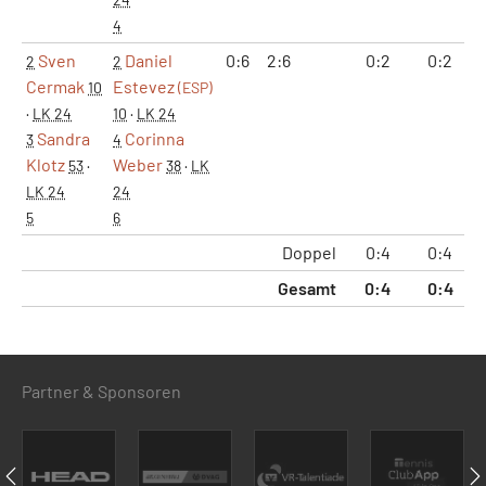
4
Sven
Daniel
0:6
2:6
0:2
0:2
2
2
Cermak
Estevez
10
(ESP)
·
LK 24
10
·
LK 24
Sandra
Corinna
3
4
Klotz
Weber
53
·
38
·
LK
LK 24
24
5
6
Doppel
0:4
0:4
Gesamt
0:4
0:4
Partner & Sponsoren