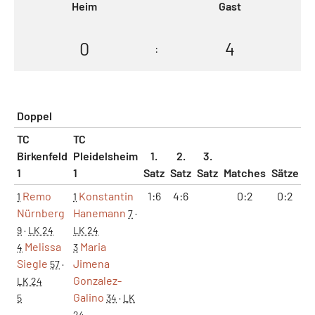
Heim
Gast
0
4
:
Doppel
TC
TC
Birkenfeld
Pleidelsheim
1.
2.
3.
1
1
Satz
Satz
Satz
Matches
Sätze
G
Remo
Konstantin
1:6
4:6
0:2
0:2
1
1
Nürnberg
Hanemann
7
·
9
·
LK 24
LK 24
Melissa
Maria
4
3
Siegle
Jimena
57
·
Gonzalez-
LK 24
Galino
5
34
·
LK
24