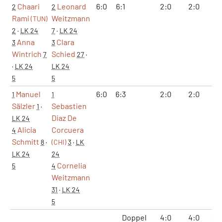
Chaari
Leonard
6:0
6:1
2:0
2:0
12
2
2
Rami
Weitzmann
(TUN)
2
·
LK 24
7
·
LK 24
Anna
Clara
3
3
Wintrich
Schied
7
27
·
·
LK 24
LK 24
5
5
Manuel
6:0
6:3
2:0
2:0
12
1
1
Sälzler
Sebastien
1
·
Diaz De
LK 24
Alicia
Corcuera
4
Schmitt
8
·
(CHI)
3
·
LK
LK 24
24
Cornelia
5
4
Weitzmann
31
·
LK 24
5
Doppel
4:0
4:0
24