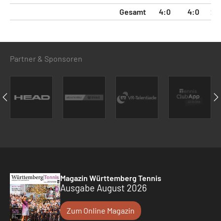
Gesamt
4:0
4:0
24
Partner & Sponsoren
Magazin Württemberg Tennis
Ausgabe August 2026
Zum Online Magazin