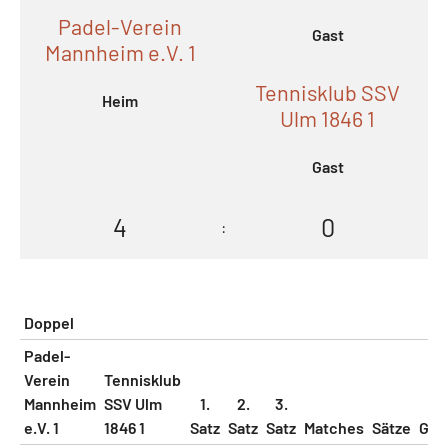
Padel-Verein
Gast
Mannheim e.V. 1
Tennisklub SSV
Heim
Ulm 1846 1
Gast
4
0
:
Doppel
Padel-
Verein
Tennisklub
Mannheim
SSV Ulm
1.
2.
3.
e.V. 1
1846 1
Satz
Satz
Satz
Matches
Sätze
Gam