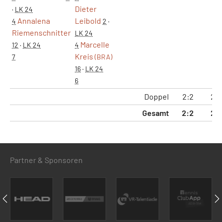
Dieter
·
LK 24
Annalena
Leibold
4
2
·
Riemenschnitter
LK 24
Marcelle
12
·
LK 24
4
Kreis
7
(BRA)
16
·
LK 24
6
Doppel
2:2
2:2
Gesamt
2:2
2:
Partner & Sponsoren