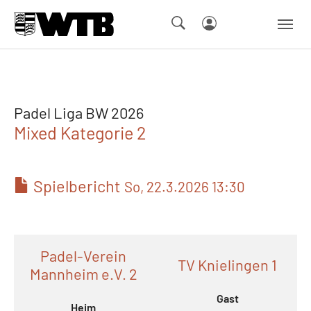
Skip to main navigation
Springe zum Seiteninhalt
Skip to page footer
Padel Liga BW 2026
Mixed Kategorie 2
Spielbericht
So, 22.3.2026 13:30
Padel-Verein
TV Knielingen 1
Mannheim e.V. 2
Gast
Heim