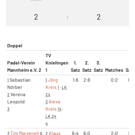
2
2
:
Doppel
TV
Padel-Verein
Knielingen
1.
2.
3.
Mannheim e.V. 2
1
Satz
Satz
Satz
Matches
Sät
Sebastian
Jörg
1:6
2:6
0:2
0:2
1
1
Nörber
Kreis
1
·
LK
Verena
2
24
Leopold
Alexa
3
Kreis
3
14
·
LK 24
4
Tim Marzenell
Klaus
6:4
6:0
2:0
2:0
3
6
2