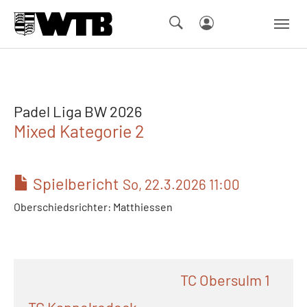
Skip to main navigation
Springe zum Seiteninhalt
Skip to page footer
Padel Liga BW 2026
Mixed Kategorie 2
Spielbericht
So, 22.3.2026 11:00
Oberschiedsrichter: Matthiessen
TC Obersulm 1
TC Kappelrodeck