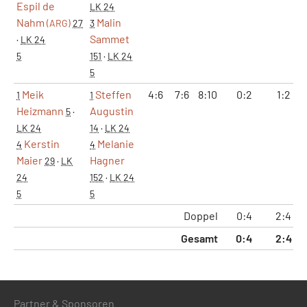
Espil de
LK 24
Nahm
Malin
(ARG)
27
3
Sammet
·
LK 24
5
151
·
LK 24
5
Meik
Steffen
4:6
7:6
8:10
0:2
1:2
1
1
Heizmann
Augustin
5
·
LK 24
14
·
LK 24
Kerstin
Melanie
4
4
Maier
Hagner
29
·
LK
24
152
·
LK 24
5
5
Doppel
0:4
2:4
Gesamt
0:4
2:4
Partner & Sponsoren