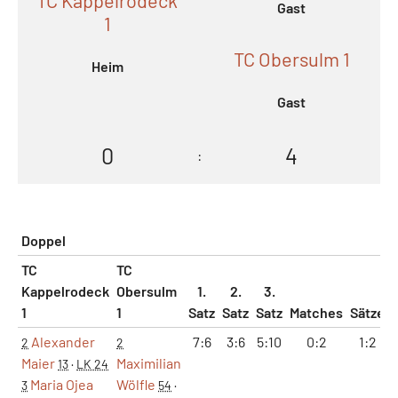
Gast
1
TC Obersulm 1
Heim
Gast
0
4
:
Doppel
TC
TC
Kappelrodeck
Obersulm
1.
2.
3.
1
1
Satz
Satz
Satz
Matches
Sätze
Alexander
7:6
3:6
5:10
0:2
1:2
2
2
Maier
Maximilian
13
·
LK 24
Maria Ojea
Wölfle
3
54
·