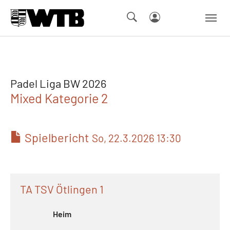
Skip to main navigation
Springe zum Seiteninhalt
Skip to page footer
Padel Liga BW 2026
Mixed Kategorie 2
Spielbericht
So, 22.3.2026 13:30
TA TSV Ötlingen 1
Heim