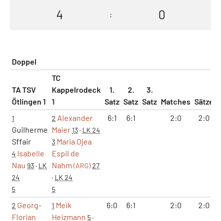
4
0
:
Doppel
TC
TA TSV
Kappelrodeck
1.
2.
3.
Ötlingen 1
1
Satz
Satz
Satz
Matches
Sätze
Alexander
6:1
6:1
2:0
2:0
1
2
Guilherme
Maier
13
·
LK 24
Sffair
Maria Ojea
3
Isabelle
Espil de
4
Nau
Nahm
93
·
LK
(ARG)
27
24
·
LK 24
5
5
Georg-
Meik
6:0
6:1
2:0
2:0
2
1
Florian
Heizmann
5
·