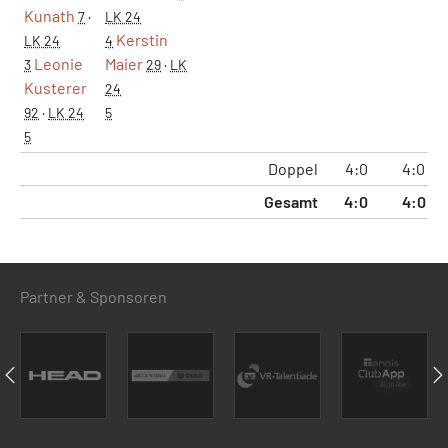
Kunath
7
·
LK 24
Kerstin
LK 24
4
Leonie
Maier
3
29
·
LK
Kusterer
24
92
·
LK 24
5
5
Doppel
4:0
4:0
Gesamt
4:0
4:0
Partner & Sponsoren