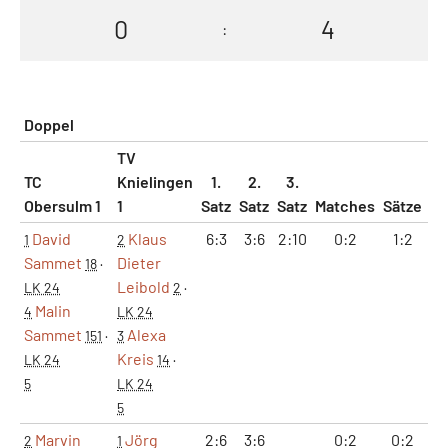
0
4
:
Doppel
TV
TC
Knielingen
1.
2.
3.
Obersulm 1
1
Satz
Satz
Satz
Matches
Sätze
G
David
Klaus
6:3
3:6
2:10
0:2
1:2
9
1
2
Sammet
Dieter
18
·
Leibold
LK 24
2
·
Malin
4
LK 24
Sammet
Alexa
151
·
3
Kreis
LK 24
14
·
5
LK 24
5
Marvin
Jörg
2:6
3:6
0:2
0:2
5
2
1