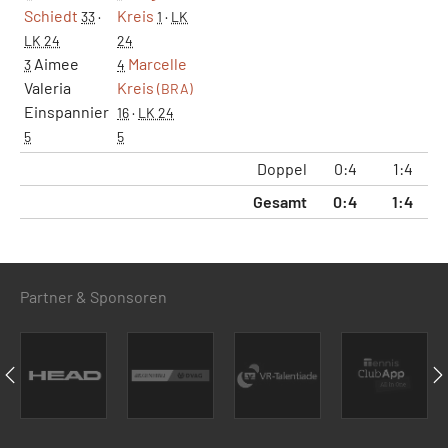
Schiedt
Kreis
33
·
1
·
LK
LK 24
24
Aimee
Marcelle
3
4
Valeria
Kreis
(BRA)
Einspannier
16
·
LK 24
5
5
Doppel
0:4
1:4
1
Gesamt
0:4
1:4
1
Partner & Sponsoren