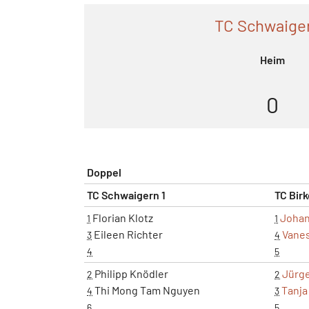
TC Schwaiger
Heim
0
Doppel
TC Schwaigern 1
TC Birk
Florian Klotz
Johan
1
1
Eileen Richter
Vanes
3
4
4
5
Philipp Knödler
Jürg
2
2
Thi Mong Tam Nguyen
Tanj
4
3
6
5