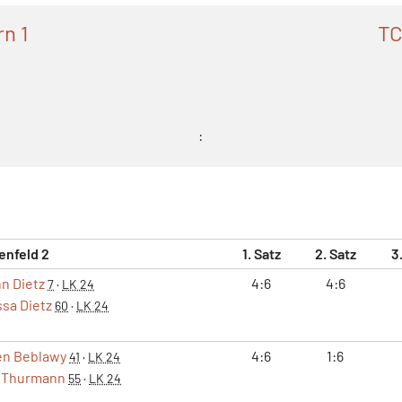
n 1
TC
:
enfeld 2
1. Satz
2. Satz
3
n Dietz
4:6
4:6
7
·
LK 24
sa Dietz
60
·
LK 24
en Beblawy
4:6
1:6
41
·
LK 24
a Thurmann
55
·
LK 24