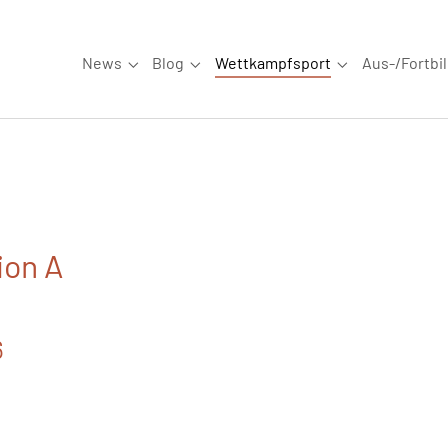
News
Blog
Wettkampfsport
Aus-/Fortbi
Submenu for "News"
Submenu for "Blog"
Submenu for "W
ion A
6