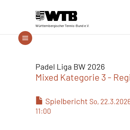
Skip to main navigation
Springe zum Seiteninhalt
Skip to page footer
Württembergischer Tennis-Bund e.V.
Padel Liga BW 2026
Mixed Kategorie 3 - Reg
Spielbericht
So, 22.3.202
11:00