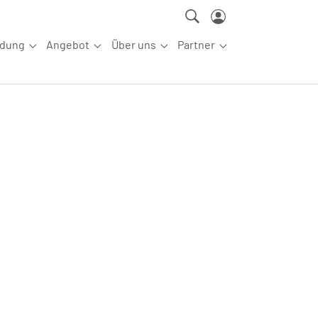
ldung
Angebot
Über uns
Partner
ettkampfsport"
Submenu for "Aus-/Fortbildung"
Submenu for "Angebot"
Submenu for "Über uns"
Submenu for "Partn