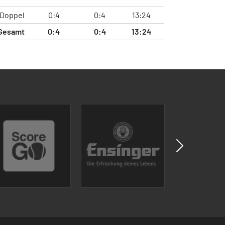
Doppel
0:4
0:4
13:24
Gesamt
0:4
0:4
13:24