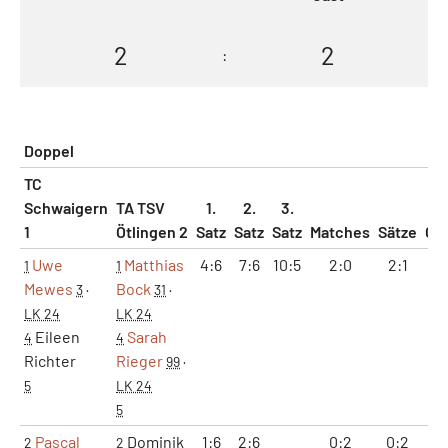
2
2
:
Doppel
TC
Schwaigern
TA TSV
1.
2.
3.
1
Ötlingen 2
Satz
Satz
Satz
Matches
Sätze
Ga
Uwe
Matthias
4:6
7:6
10:5
2:0
2:1
12
1
1
Mewes
Bock
3
·
31
·
LK 24
LK 24
Eileen
Sarah
4
4
Richter
Rieger
99
·
5
LK 24
5
Pascal
Dominik
1:6
2:6
0:2
0:2
3
2
2