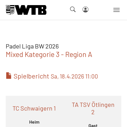
Skip to main navigation
Springe zum Seiteninhalt
Skip to page footer
Padel Liga BW 2026
Mixed Kategorie 3 - Region A
Spielbericht
Sa, 18.4.2026 11:00
TA TSV Ötlingen
TC Schwaigern 1
2
Heim
Gast