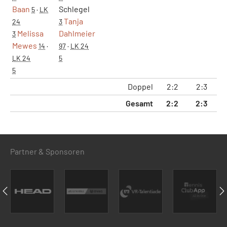
Baan
Schlegel
5
·
LK
Tanja
24
3
Melissa
Dahlmeier
3
Mewes
14
·
97
·
LK 24
LK 24
5
5
Doppel
2:2
2:3
15
Gesamt
2:2
2:3
15
Partner & Sponsoren