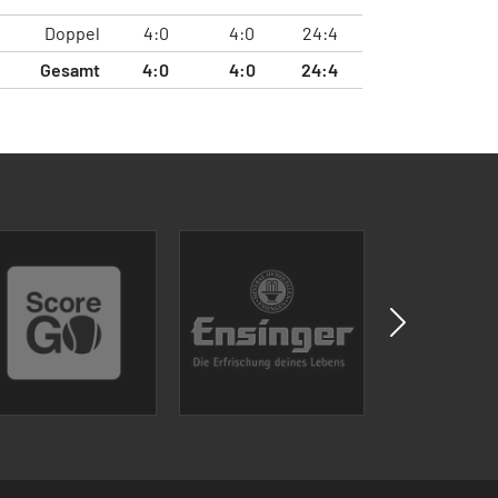
Doppel
4:0
4:0
24:4
Gesamt
4:0
4:0
24:4