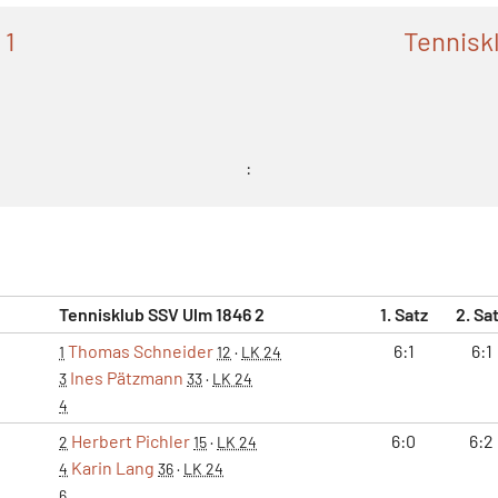
 1
Tennisk
:
Tennisklub SSV Ulm 1846 2
1. Satz
2. Sa
Thomas Schneider
6:1
6:1
1
12
·
LK 24
Ines Pätzmann
3
33
·
LK 24
4
Herbert Pichler
6:0
6:2
2
15
·
LK 24
Karin Lang
4
36
·
LK 24
6