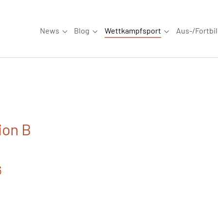
News
Blog
Wettkampfsport
Aus-/Fortbi
Submenu for "News"
Submenu for "Blog"
Submenu for "W
ion B
6