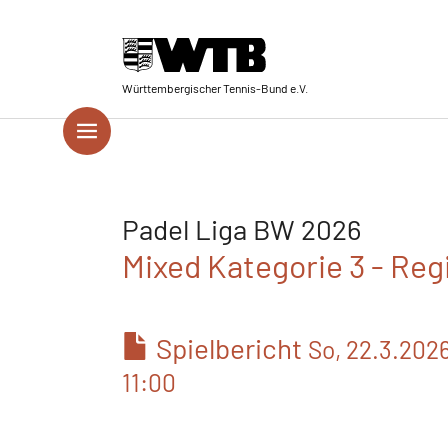
Skip to main navigation
Springe zum Seiteninhalt
Skip to page footer
Württembergischer Tennis-Bund e.V.
Padel Liga BW 2026
Mixed Kategorie 3 - Reg
Spielbericht
So, 22.3.202
11:00