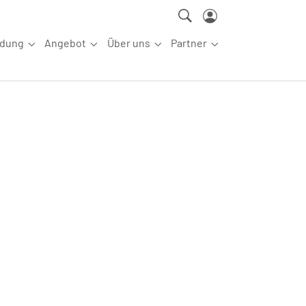
ldung
Angebot
Über uns
Partner
ettkampfsport"
Submenu for "Aus-/Fortbildung"
Submenu for "Angebot"
Submenu for "Über uns"
Submenu for "Partn