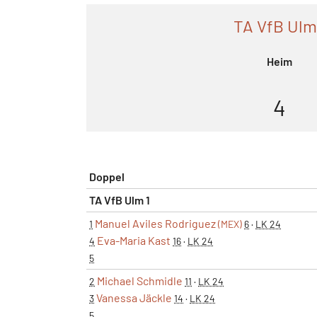
TA VfB Ulm
Heim
4
Doppel
TA VfB Ulm 1
Manuel Aviles Rodriguez
1
(MEX)
6
·
LK 24
Eva-Maria Kast
4
16
·
LK 24
5
Michael Schmidle
2
11
·
LK 24
Vanessa Jäckle
3
14
·
LK 24
5