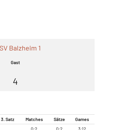
SV Balzheim 1
Gast
4
3. Satz
Matches
Sätze
Games
0:2
0:2
3:12