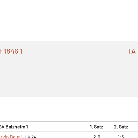
t
 1846 1
TA 
:
SV Balzheim 1
1. Satz
2. Satz
rvin Baur
2:6
1:6
1
·
LK 24