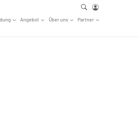
ldung
Angebot
Über uns
Partner
ettkampfsport"
Submenu for "Aus-/Fortbildung"
Submenu for "Angebot"
Submenu for "Über uns"
Submenu for "Partn