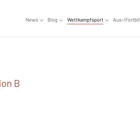
News
Blog
Wettkampfsport
Aus-/Fortbi
Submenu for "News"
Submenu for "Blog"
Submenu for "W
ion B
6