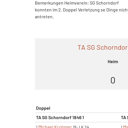
Bemerkungen Heimverein: SG Schorndorf
konnten im 2. Doppel Verletzung se Dinge nich
antreten.
TA SG Schorndorf
Heim
0
Doppel
TA SG Schorndorf 1846 1
TA 
Michael Krohmer
Ma
1
19
·
LK 24
1