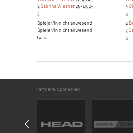
Sabrina Wiesner
Ch
2
25
·
LK 24
4
3
5
Spieler/in nicht anwesend
B
2
Spieler/in nicht anwesend
C
3
(w.o.)
5
Partner & Sponsoren