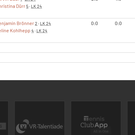
ristina Dürr
5
·
LK 24
enjamin Brönner
0:0
0:0
2
·
LK 24
eline Kohlhepp
4
·
LK 24