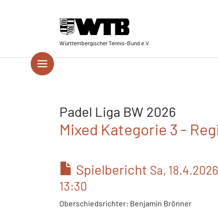
Skip to main navigation
Springe zum Seiteninhalt
Skip to page footer
Württembergischer Tennis-Bund e.V.
Padel Liga BW 2026
Mixed Kategorie 3 - Reg
Spielbericht
Sa, 18.4.202
13:30
Oberschiedsrichter: Benjamin Brönner