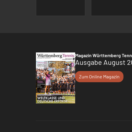
Magazin Württemberg Tenn
Ausgabe August 2
Zum Online Magazin