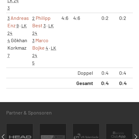
LK 24
3
Andreas
Philipp
4:6
4:6
0:2
0:2
8:
3
2
Enz
Best
9
·
LK
3
·
LK
24
24
Gökhan
Marco
4
3
Korkmaz
Bojke
4
·
LK
7
24
5
Doppel
0:4
0:4
14
Gesamt
0:4
0:4
14
Partner & Sponsoren