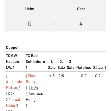
Heim
Gast
0
4
:
Doppel
TC GW
TC Bad
Hausen
Schönborn
1.
2.
3.
i.W. 1
1
Satz
Satz
Satz
Matches
Sätze
Ga
Simon
4:6
2:6
0:2
0:2
6:
1
1
Alexander
Rohrpasser
Mutter
2
·
1
·
LK 24
Andreas
LK 24
4
Marcel
Heilig
2
Meier
5
·
5