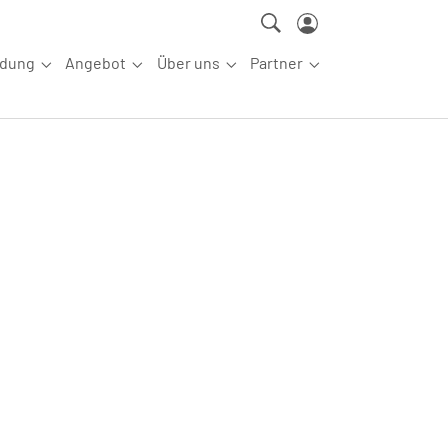
ldung
Angebot
Über uns
Partner
ettkampfsport"
Submenu for "Aus-/Fortbildung"
Submenu for "Angebot"
Submenu for "Über uns"
Submenu for "Partn