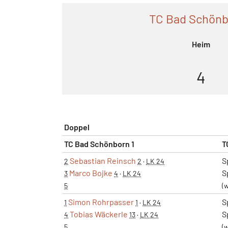
TC Bad Schönb
Heim
4
Doppel
TC Bad Schönborn 1
T
Sebastian Reinsch
S
2
2
·
LK 24
Marco Bojke
S
3
4
·
LK 24
5
(w
Simon Rohrpasser
S
1
1
·
LK 24
Tobias Wäckerle
S
4
13
·
LK 24
5
(w