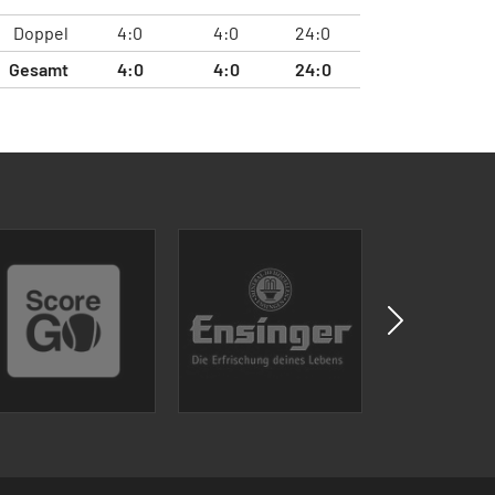
Doppel
4:0
4:0
24:0
Gesamt
4:0
4:0
24:0