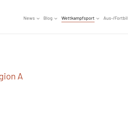
News
Blog
Wettkampfsport
Aus-/Fortbi
Submenu for "News"
Submenu for "Blog"
Submenu for "W
gion A