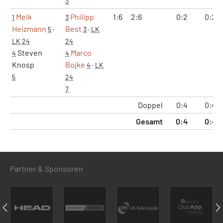
3
Meik
Philipp
1:6
2:6
0:2
0:2
1
3
Heizmann
Best
5
·
3
·
LK
LK 24
24
Steven
Marco
4
4
Knosp
Bojke
4
·
LK
5
24
7
Doppel
0:4
0:4
Gesamt
0:4
0:4
Partner & Sponsoren