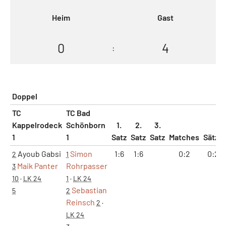
Heim
Gast
0
4
:
Doppel
TC
TC Bad
Kappelrodeck
Schönborn
1.
2.
3.
1
1
Satz
Satz
Satz
Matches
Sätze
Ayoub Gabsi
Simon
1:6
1:6
0:2
0:2
2
1
Maik Panter
Rohrpasser
3
10
·
LK 24
1
·
LK 24
Sebastian
5
2
Reinsch
2
·
LK 24