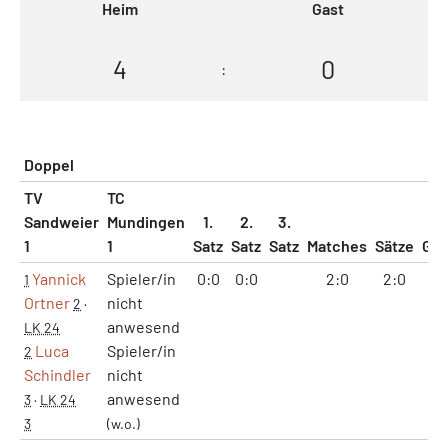
Heim
Gast
4
0
:
Doppel
TV
TC
Sandweier
Mundingen
1.
2.
3.
1
1
Satz
Satz
Satz
Matches
Sätze
Ga
Yannick
Spieler/in
0:0
0:0
2:0
2:0
12
1
Ortner
nicht
2
·
anwesend
LK 24
Luca
Spieler/in
2
Schindler
nicht
anwesend
3
·
LK 24
3
(w.o.)