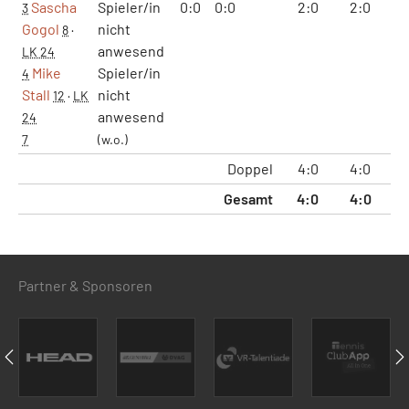
Sascha
Spieler/in
0:0
0:0
2:0
2:0
12
3
Gogol
nicht
8
·
anwesend
LK 24
Mike
Spieler/in
4
Stall
nicht
12
·
LK
anwesend
24
7
(w.o.)
Doppel
4:0
4:0
24
Gesamt
4:0
4:0
24
Partner & Sponsoren