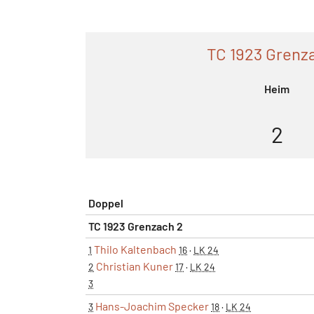
TC 1923 Grenz
Heim
2
Doppel
TC 1923 Grenzach 2
Thilo Kaltenbach
1
16
·
LK 24
Christian Kuner
2
17
·
LK 24
3
Hans-Joachim Specker
3
18
·
LK 24