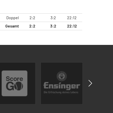
Doppel
2:2
3:2
22:12
Gesamt
2:2
3:2
22:12