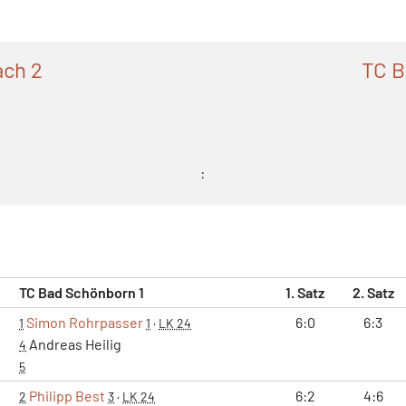
ach 2
TC B
:
TC Bad Schönborn 1
1. Satz
2. Satz
Simon Rohrpasser
6:0
6:3
1
1
·
LK 24
Andreas Heilig
4
5
Philipp Best
6:2
4:6
2
3
·
LK 24