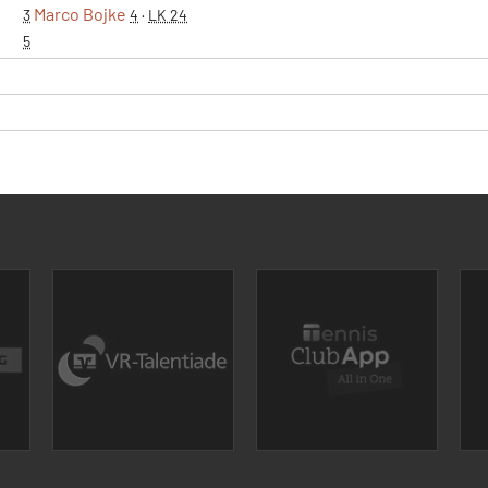
Marco Bojke
3
4
·
LK 24
5