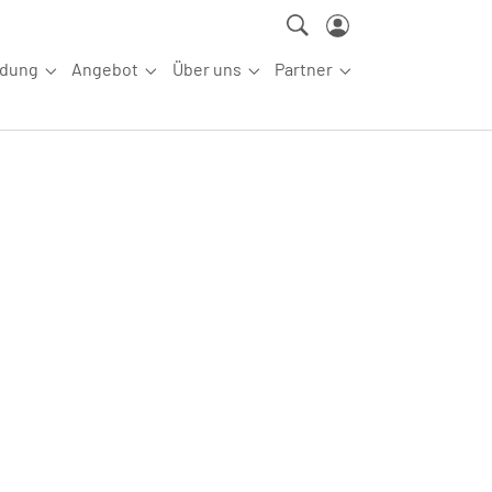
ldung
Angebot
Über uns
Partner
ettkampfsport"
Submenu for "Aus-/Fortbildung"
Submenu for "Angebot"
Submenu for "Über uns"
Submenu for "Partn