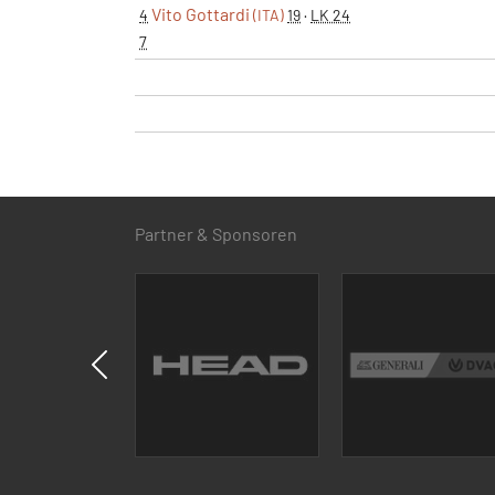
Vito Gottardi
4
(ITA)
19
·
LK 24
7
Partner & Sponsoren