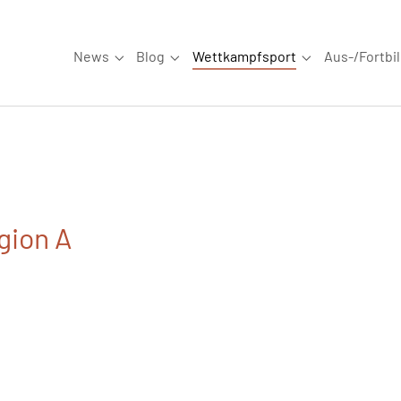
News
Blog
Wettkampfsport
Aus-/Fortbi
Submenu for "News"
Submenu for "Blog"
Submenu for "W
gion A