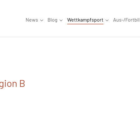
News
Blog
Wettkampfsport
Aus-/Fortbi
Submenu for "News"
Submenu for "Blog"
Submenu for "W
gion B