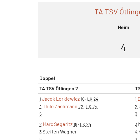
TA TSV Ötling
Heim
4
Doppel
TA TSV Ötlingen 2
TG
Jacek Lorkiewicz
D
1
16
·
LK 24
1
Thilo Zachmann
G
4
22
·
LK 24
2
5
3
Marc Segeritz
M
2
18
·
LK 24
3
Steffen Wagner
K
3
4
5
7