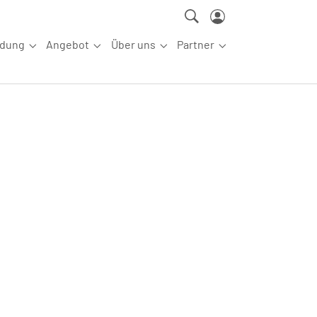
ldung
Angebot
Über uns
Partner
ettkampfsport"
Submenu for "Aus-/Fortbildung"
Submenu for "Angebot"
Submenu for "Über uns"
Submenu for "Partn