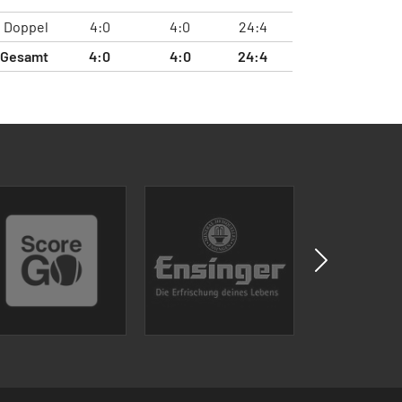
Doppel
4:0
4:0
24:4
Gesamt
4:0
4:0
24:4