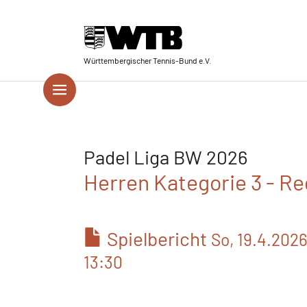
Skip to main navigation
Springe zum Seiteninhalt
Skip to page footer
Württembergischer Tennis-Bund e.V.
Padel Liga BW 2026
Herren Kategorie 3 - Re
Spielbericht
So, 19.4.202
13:30