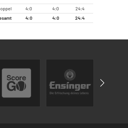
oppel
4:0
4:0
24:4
esamt
4:0
4:0
24:4