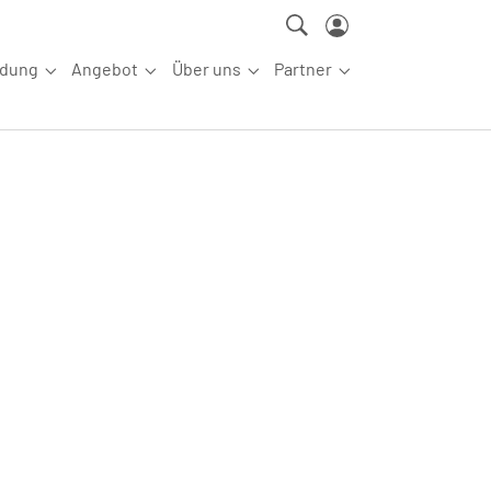
ldung
Angebot
Über uns
Partner
ettkampfsport"
Submenu for "Aus-/Fortbildung"
Submenu for "Angebot"
Submenu for "Über uns"
Submenu for "Partn