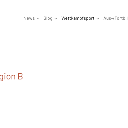
News
Blog
Wettkampfsport
Aus-/Fortbi
Submenu for "News"
Submenu for "Blog"
Submenu for "W
gion B
6