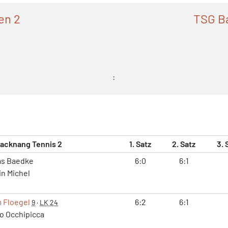
en 2
TSG B
:
acknang Tennis 2
1. Satz
2. Satz
3. 
as Baedke
6:0
6:1
n Michel
 Floegel
6:2
6:1
9
·
LK 24
o Occhipicca