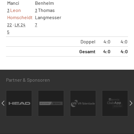
Manci
Benhelm
Leon
Thomas
3
3
Homscheidt
Langmesser
22
·
LK 24
7
5
Doppel
4:0
4:0
Gesamt
4:0
4:0
Partner & Sponsoren