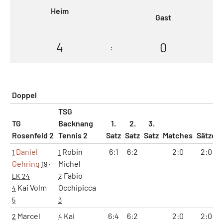
Heim
Gast
4
0
:
Doppel
TSG
TG
Backnang
1.
2.
3.
Rosenfeld 2
Tennis 2
Satz
Satz
Satz
Matches
Sätze
Daniel
Robin
6:1
6:2
2:0
2:0
1
1
Gehring
Michel
19
·
Fabio
LK 24
2
Kai Volm
Occhipicca
4
5
3
Marcel
Kai
6:4
6:2
2:0
2:0
2
4