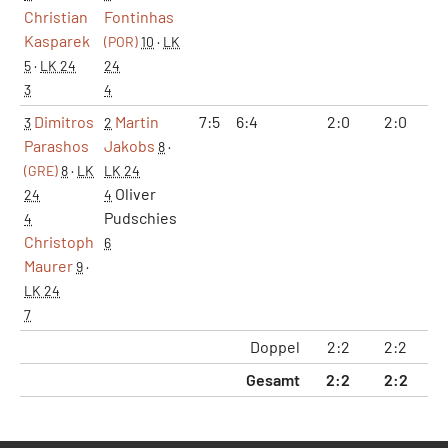
Christian
Fontinhas
Kasparek
(POR)
10
·
LK
5
·
LK 24
24
3
4
Dimitros
Martin
7:5
6:4
2:0
2:0
13
3
2
Parashos
Jakobs
8
·
(GRE)
8
·
LK
LK 24
Oliver
24
4
Pudschies
4
Christoph
6
Maurer
9
·
LK 24
7
Doppel
2:2
2:2
21
Gesamt
2:2
2:2
21