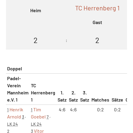
TC Herrenberg 1
Heim
Gast
2
2
:
Doppel
Padel-
Verein
TC
Mannheim
Herrenberg
1.
2.
3.
e.V. 1
1
Satz
Satz
Satz
Matches
Sätze
Ga
Henrik
Tim
4:6
4:6
0:2
0:2
8:
1
1
Arnold
Goebel
3
·
7
·
LK 24
LK 24
Vitor
2
3